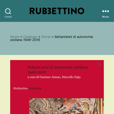
Rubbettino
Cerca
Menu
editore
Home
>
Catalogo
>
Storia
> Settant’anni di autonomia
siciliana 1946-2016
🔍