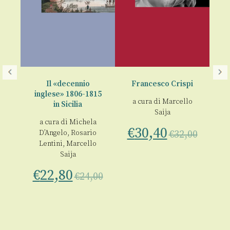
rlo
Il «decennio
Francesco Crispi
inglese» 1806-1815
L’
a cura di
Marcello
in Sicilia
a
Saija
 1
a cura di
Michela
€
30,40
D’Angelo
,
Rosario
€
32,00
00
Lentini
,
Marcello
Saija
€
22,80
€
24,00