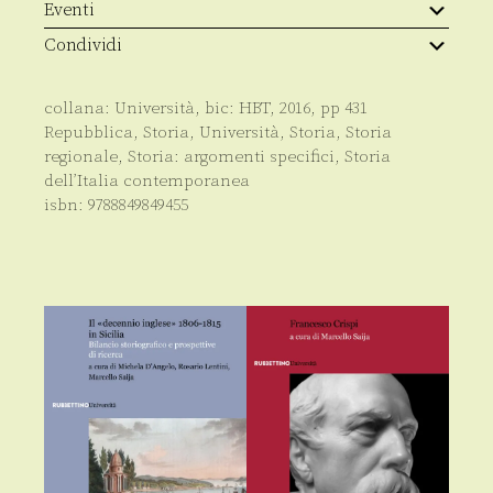
quantità
Eventi
Condividi
collana:
Università
, bic:
HBT
,
2016
, pp
431
Repubblica
,
Storia
,
Università
,
Storia
,
Storia
regionale
,
Storia: argomenti specifici
,
Storia
dell’Italia contemporanea
isbn:
9788849849455