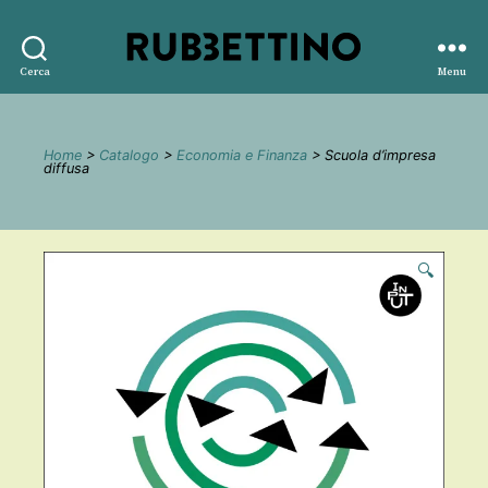
Rubbettino
Cerca
Menu
editore
Home
>
Catalogo
>
Economia e Finanza
> Scuola d’impresa
diffusa
🔍