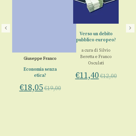
Verso un debito
pubblico europeo?
a cura di
Silvio
Beretta
e
Franco
Giuseppe Franco
Osculati
€
Economia senza
€
11,40
etica?
€
12,00
€
18,05
00
€
19,00