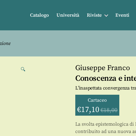
Catalogo
Università
Riviste
Eventi
zione
Giuseppe Franco
🔍
Conoscenza e int
L’inaspettata convergenza tr
Cartaceo
€
17,10
€
18,00
La svolta epistemologica d
contribuito ad una nuova au