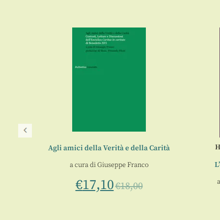
H
Agli amici della Verità e della Carità
L
a cura di
Giuseppe Franco
€
17,10
a
€
18,00