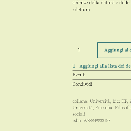
scienze della natura e delle
rilettura
Conoscenza
e
Aggiungi al 
interpretazione
quantità
Aggiungi alla lista dei de
Eventi
Condividi
collana:
Università
, bic:
HP
,
Università
,
Filosofia
,
Filosofi
sociali
isbn:
9788849833157