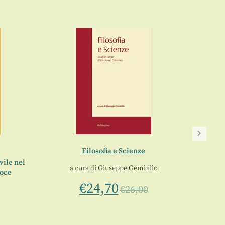
Filosofia e Scienze
ivile nel
Per un
a cura di
Giuseppe Gembillo
roce
€
24,70
€
26,00