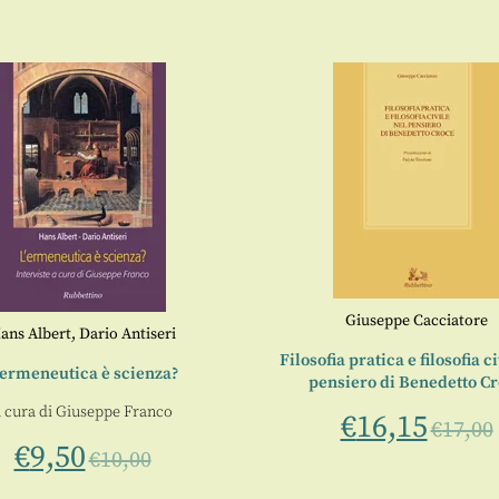
Giuseppe Cacciatore
ans Albert
,
Dario Antiseri
Filosofia pratica e filosofia c
’ermeneutica è scienza?
pensiero di Benedetto C
 cura di
Giuseppe Franco
€
16,15
€
17,00
€
9,50
€
10,00