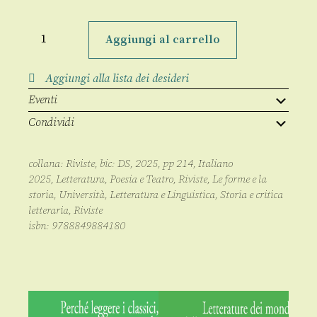
Le
forme
Aggiungi al carrello
e
la
storia
Aggiungi alla lista dei desideri
ns
XVIII,
Eventi
2025,
1
Condividi
quantità
collana:
Riviste
, bic:
DS
,
2025
, pp
214
,
Italiano
2025
,
Letteratura, Poesia e Teatro
,
Riviste
,
Le forme e la
storia
,
Università
,
Letteratura e Linguistica
,
Storia e critica
letteraria
,
Riviste
isbn:
9788849884180