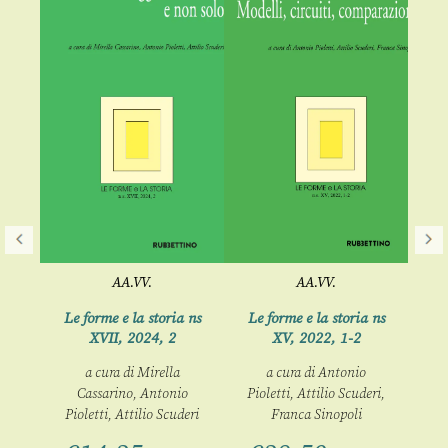
AA.VV.
AA.VV.
Me
f
rie
Le forme e la storia ns
Le forme e la storia ns
) –
XVII, 2024, 2
XV, 2022, 1-2
del
 /
a cura di
Mirella
a cura di
Antonio
Cassarino
,
Antonio
Pioletti
,
Attilio Scuderi
,
a 
Pioletti
,
Attilio Scuderi
Franca Sinopoli
00