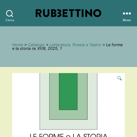
Rubbettino
Cerca
Menu
editore
Home
>
Catalogo
>
Letteratura, Poesia e Teatro
> Le forme
e la storia ns XVIII, 2025, 1
🔍