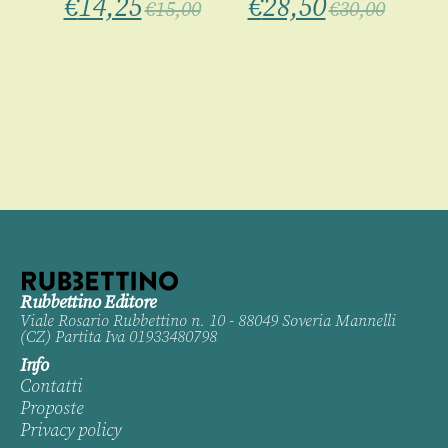
€
14,25
€
28,50
€
15,00
€
30,00
€
Rubbettino Editore
Viale Rosario Rubbettino n. 10 - 88049 Soveria Mannelli
(CZ) Partita Iva 01933480798
Info
Contatti
Proposte
Privacy policy