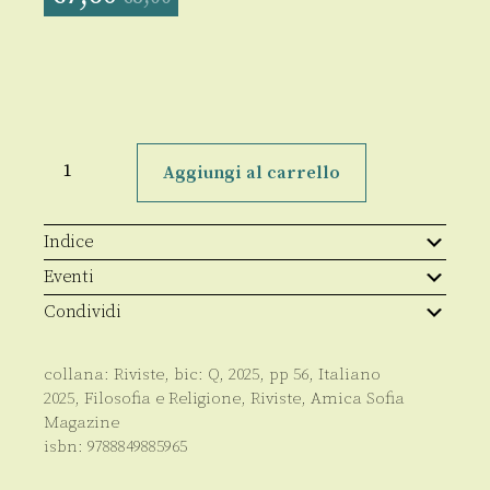
Amica
Sofia
Aggiungi al carrello
Magazine
-
Anno
XX
Indice
-
01/2025
Eventi
quantità
Condividi
collana:
Riviste
, bic:
Q
,
2025
, pp
56
,
Italiano
2025
,
Filosofia e Religione
,
Riviste
,
Amica Sofia
Magazine
isbn:
9788849885965