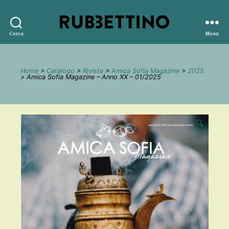
Rubbettino
Cerca
Menu
editore
Home
>
Catalogo
>
Riviste
>
Amica Sofia Magazine
>
2025
> Amica Sofia Magazine – Anno XX – 01/2025
🔍