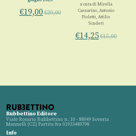
a cura di
Mirella
€
19,00
Cassarino
,
Antonio
€
20,00
Pioletti
,
Attilio
00
Scuderi
€
14,25
€
15,00
Rubbettino Editore
Viale Rosario Rubbettino n. 10 - 88049 Soveria
Mannelli (CZ) Partita Iva 01933480798
Info