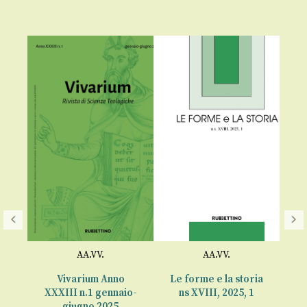
AA.VV.
AA.VV.
 1,
Vivarium Anno
Le forme e la storia
025
XXXIII n.1 gennaio-
ns XVIII, 2025, 1
giugno 2025