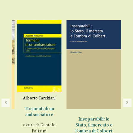
A
Alberto Tarchiani
r
Tormenti di un
ambasciatore
nò
Inseparabili: lo
a cura di
Daniela
Stato, il mercato e
An
l’ombra di Colbert
Felisini