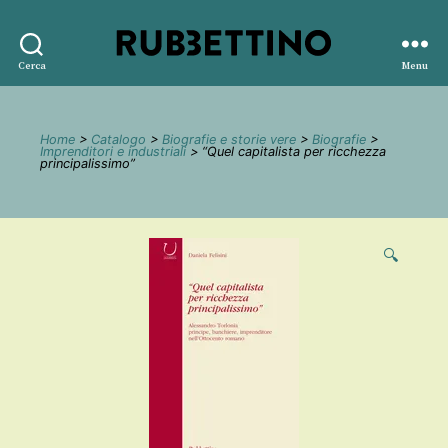
Rubbettino
Cerca
Menu
editore
Home
>
Catalogo
>
Biografie e storie vere
>
Biografie
>
Imprenditori e industriali
> “Quel capitalista per ricchezza
principalissimo”
🔍