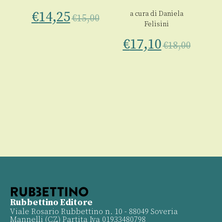
€
14,25
a cura di
Daniela
€
€
15,00
00
Felisini
€
17,10
€
18,00
Rubbettino Editore
Viale Rosario Rubbettino n. 10 - 88049 Soveria
Mannelli (CZ) Partita Iva 01933480798