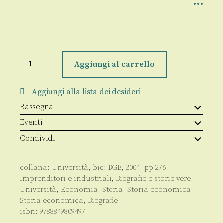
"Quel
capitalista
Aggiungi al carrello
per
ricchezza
principalissimo"
Aggiungi alla lista dei desideri
quantità
Rassegna
Eventi
Condividi
collana:
Università
, bic:
BGB
,
2004
, pp
276
Imprenditori e industriali
,
Biografie e storie vere
,
Università
,
Economia
,
Storia
,
Storia economica
,
Storia economica
,
Biografie
isbn:
9788849809497