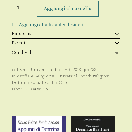
Quale
democrazia
Aggiungi al carrello
in
tempo
di
Aggiungi alla lista dei desideri
globalizzazione?
quantità
Rassegna
Eventi
Condividi
collana:
Università
, bic:
HR
,
2018
, pp
438
Filosofia e Religione
,
Università
,
Studi religiosi
,
Dottrina sociale della Chiesa
isbn:
9788849852196