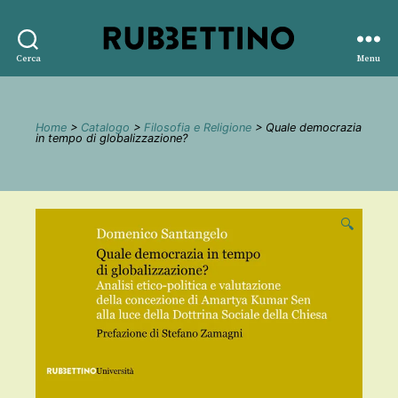
Rubbettino
Cerca
Menu
editore
Home
>
Catalogo
>
Filosofia e Religione
> Quale democrazia
in tempo di globalizzazione?
🔍