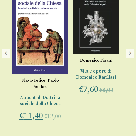
Domenico Pisani
Re
Vita e opere di
“f
Domenico Barillari
no
Flavio Felice
,
Paolo
a
Asolan
€
7,60
€
8,00
ce
Appunti di Dottrina
00
sociale della Chiesa
€
11,40
€
12,00