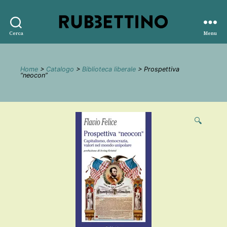
Rubbettino
Cerca
Menu
editore
Home
>
Catalogo
>
Biblioteca liberale
> Prospettiva
“neocon”
🔍