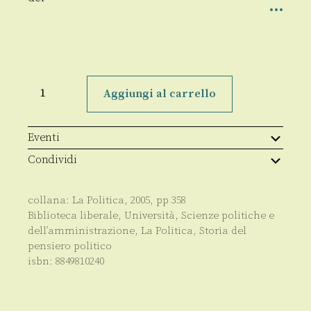
Prospettiva
"neocon"
Aggiungi al carrello
quantità
Eventi
Condividi
collana:
La Politica
,
2005
, pp
358
Biblioteca liberale
,
Università
,
Scienze politiche e
dell’amministrazione
,
La Politica
,
Storia del
pensiero politico
isbn:
8849810240