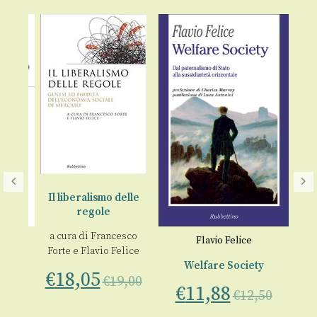
Il liberalismo delle
regole
a cura di
Francesco
Flavio Felice
Forte
e
Flavio Felice
Welfare Society
€
18,05
€
19,00
€
11,88
€
12,50
ice