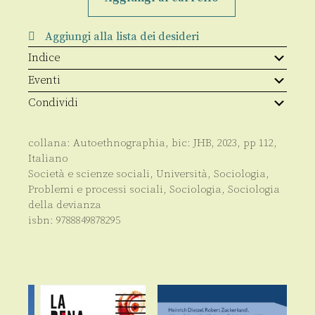
risocializzazione
dal
clan
Aggiungi alla lista dei desideri
al
carcere
Indice
quantità
Eventi
Condividi
collana:
Autoethnographia
, bic:
JHB
,
2023
, pp
112
,
Italiano
Società e scienze sociali
,
Università
,
Sociologia
,
Problemi e processi sociali
,
Sociologia
,
Sociologia
della devianza
isbn:
9788849878295