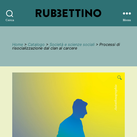
Rubbettino
Cerca
Menu
editore
Home
>
Catalogo
>
Società e scienze sociali
> Processi di
risocializzazione dal clan al carcere
🔍