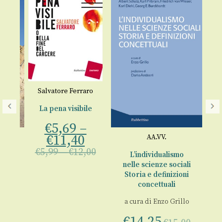
Salvatore Ferraro
S
La pena visibile
€
5,69
–
€
11,40
li
AA.VV.
€
5,99
–
€
12,00
€
le
L’individualismo
nelle scienze sociali
Storia e definizioni
concettuali
00
a cura di
Enzo Grillo
€
14,25