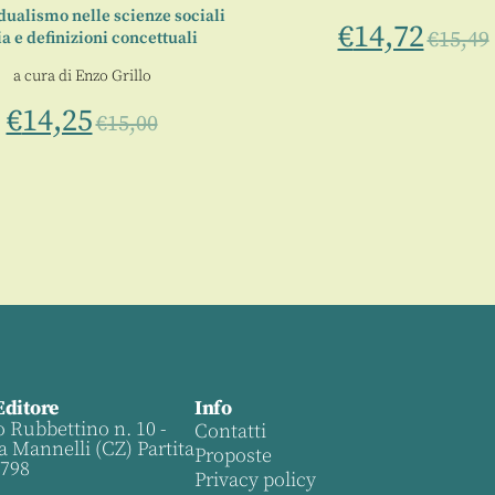
dualismo nelle scienze sociali
€
14,72
€
15,49
ia e definizioni concettuali
a cura di
Enzo Grillo
€
14,25
€
15,00
Editore
Info
o Rubbettino n. 10 -
Contatti
a Mannelli (CZ) Partita
Proposte
0798
Privacy policy