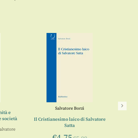
Salvatore Borzì
La diri
hità e
compe
e società
Il Cristianesimo laico di Salvatore
Satta
a cur
alvatore
€
4,75