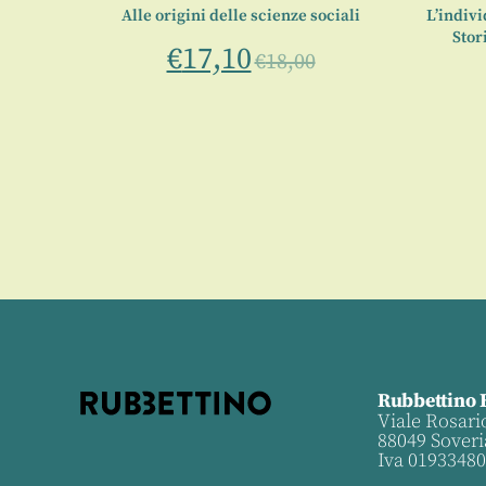
dal clan
Alle origini delle scienze sociali
L’indivi
Stor
€
17,10
€
18,00
Rubbettino 
Viale Rosari
88049 Soveri
Iva 0193348