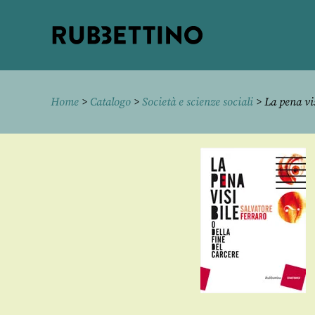
Rubbettino
editore
Home
>
Catalogo
>
Società e scienze sociali
> La pena vis