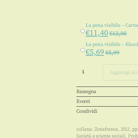
La pena visibile – Cart
€
11,40
€
12,00
La pena visibile – Eboo
€
5,69
€
5,99
La
pena
Aggiungi al 
visibile
quantità
Rassegna
Eventi
Condividi
collana:
Zonafranca
,
2012
, p
Società e scienze sociali
,
Prob