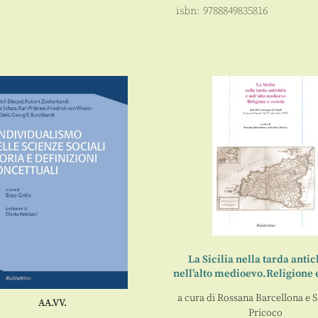
isbn:
9788849835816
La Sicilia nella tarda antic
nell’alto medioevo.Religione 
a cura di
Rossana Barcellona
e
S
AA.VV.
Pricoco