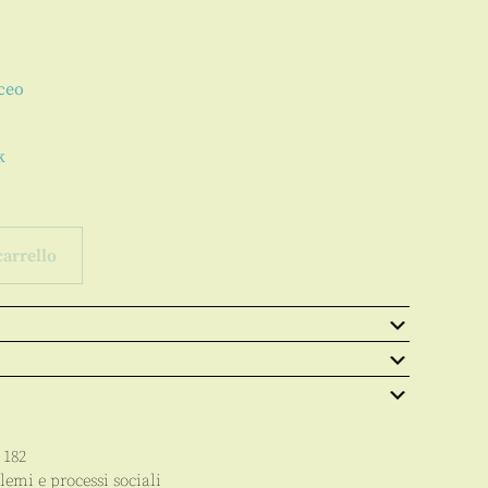
aceo
k
carrello
p
182
lemi e processi sociali