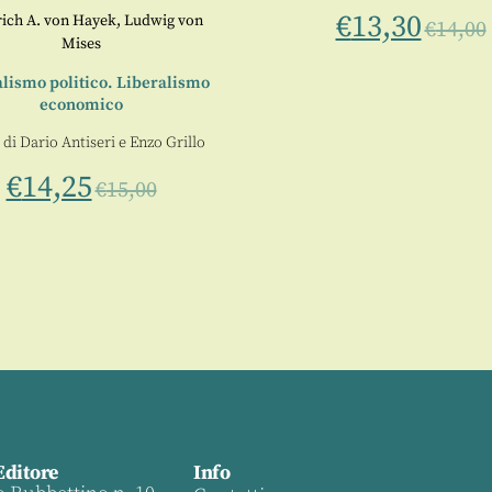
€
13,30
rich A. von Hayek
,
Ludwig von
€
14,00
Mises
lismo politico. Liberalismo
economico
 di
Dario Antiseri
e
Enzo Grillo
€
14,25
€
15,00
Editore
Info