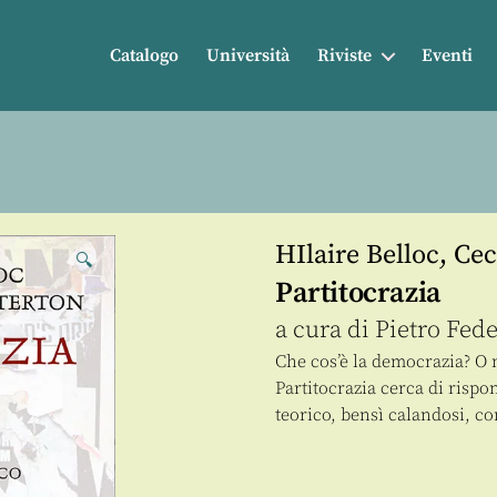
Catalogo
Università
Riviste
Eventi
HIlaire Belloc
,
Cec
🔍
Partitocrazia
a cura di
Pietro Fede
Che cos’è la democrazia? O 
Partitocrazia cerca di risp
teorico, bensì calandosi, c