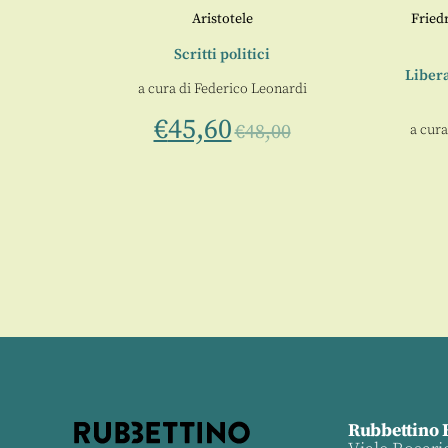
Aristotele
Fried
Scritti politici
Libera
a cura di
Federico Leonardi
€
45,60
€
48,00
a cura
Rubbettino 