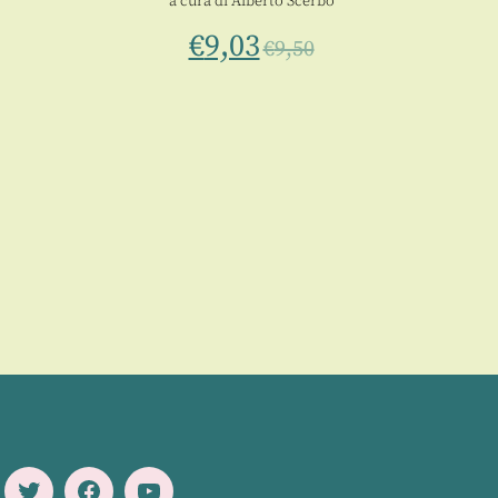
a cura di
Alberto Scerbo
€
9,03
€
9,50