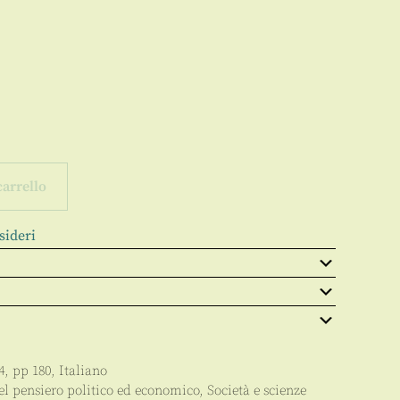
carrello
sideri
4
, pp
180
,
Italiano
del pensiero politico ed economico
,
Società e scienze