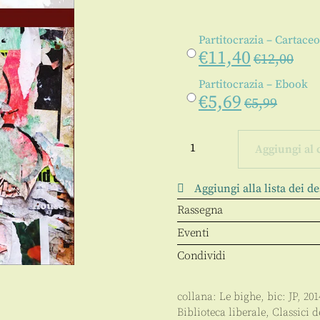
Partitocrazia – Cartaceo
€
11,40
€
12,00
Partitocrazia – Ebook
€
5,69
€
5,99
Partitocrazia
quantità
Aggiungi al 
Aggiungi alla lista dei de
Rassegna
Eventi
Condividi
collana:
Le bighe
, bic:
JP
,
201
Biblioteca liberale
,
Classici 