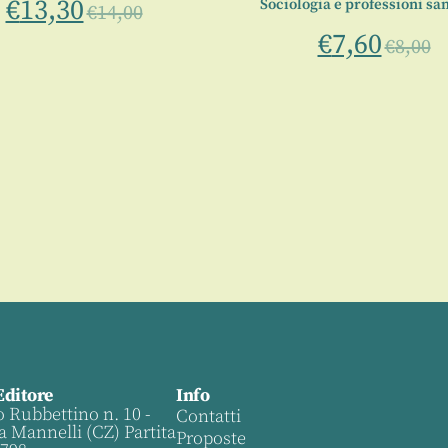
€
13,30
Sociologia e professioni san
€
14,00
€
7,60
€
8,00
Editore
Info
o Rubbettino n. 10 -
Contatti
a Mannelli (CZ) Partita
Proposte