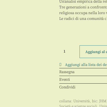
Un’analisi empirica della r
Tre generazioni a confronto
religiosa occupa nella loro 
Le radici di una comunità ch
Memoria
religiosa
Aggiungi al 
e
identità
sociale
Aggiungi alla lista dei de
quantità
Rassegna
Eventi
Condividi
collana:
Università
, bic:
JHM
Società e scienze sociali
,
Univ