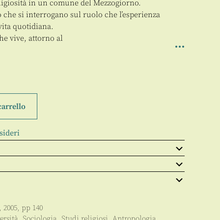
eligiosità in un comune del Mezzogiorno.
 che si interrogano sul ruolo che l’esperienza
vita quotidiana.
e vive, attorno al
carrello
sideri
,
2005
, pp
140
ersità
,
Sociologia
,
Studi religiosi
,
Antropologia
,