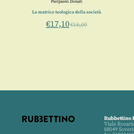
Pierpaolo Donati
 sociali
La matrice teologica della società
tuali
€
17,10
€
18,00
Rubbettino 
Viale Rosari
88049 Soveri