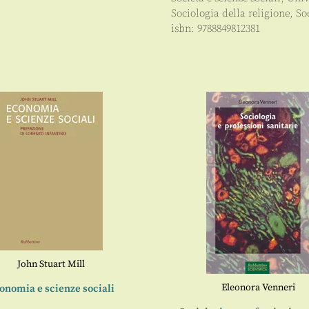
Sociologia della religione
,
So
isbn:
9788849812381
John Stuart Mill
Eleonora Venneri
onomia e scienze sociali