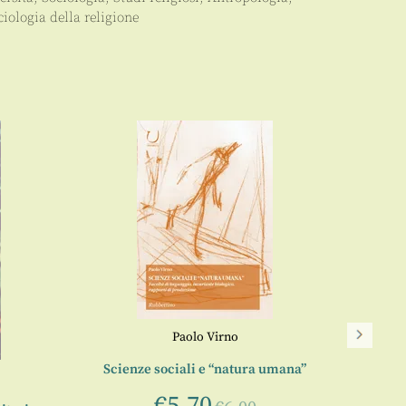
ciologia della religione
Paolo Virno
Scienze sociali e “natura umana”
€
5,70