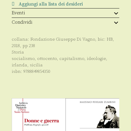
quantità
Aggiungi alla lista dei desideri
Eventi
Condividi
collana:
Fondazione Giuseppe Di Vagno
, bic:
HB
,
2018
, pp
238
Storia
socialismo, ottocento, capitalismo, ideologie,
irlanda, sicilia
isbn:
9788849854350