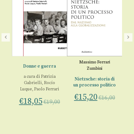
C
Massimo Ferrari
Donne e guerra
Zumbini
o:
€
a cura di
Patrizia
one
Nietzsche: storia di
Gabrielli
,
Rocío
un processo politico
Luque
,
Paolo Ferrari
00
€
15,20
€
16,00
€
18,05
€
19,00