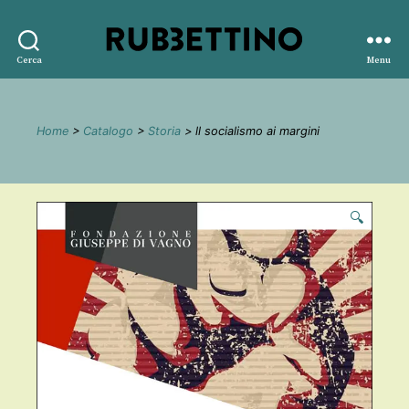
Rubbettino
Cerca
Menu
editore
Home
>
Catalogo
>
Storia
> ll socialismo ai margini
🔍