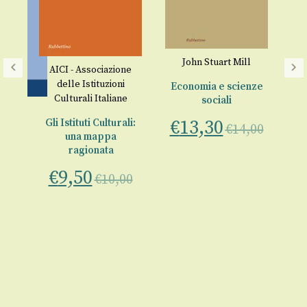
John Stuart Mill
AICI - Associazione
delle Istituzioni
Economia e scienze
Culturali Italiane
sociali
€
13,30
Gli Istituti Culturali:
€
14,00
o
una mappa
ali
ragionata
ni
€
9,50
€
10,00
llo
00