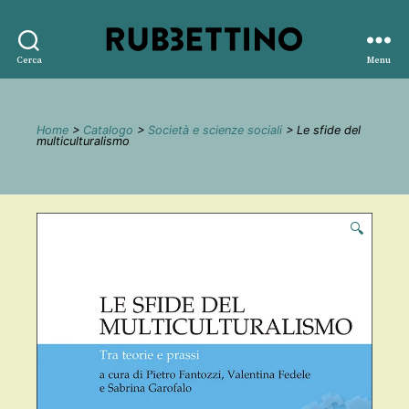
Rubbettino
Cerca
Menu
editore
Home
>
Catalogo
>
Società e scienze sociali
> Le sfide del
multiculturalismo
🔍