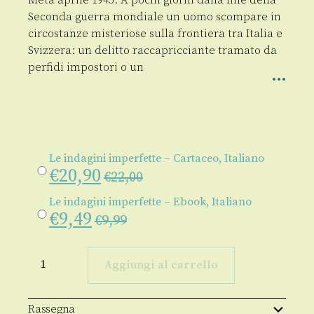
Seconda guerra mondiale un uomo scompare in
circostanze misteriose sulla frontiera tra Italia e
Svizzera: un delitto raccapricciante tramato da
perfidi impostori o un
Le indagini imperfette – Cartaceo, Italiano
€
20,90
€
22,00
Le indagini imperfette – Ebook, Italiano
€
9,49
€
9,99
Le
indagini
Aggiungi al carrello
imperfette
quantità
Rassegna