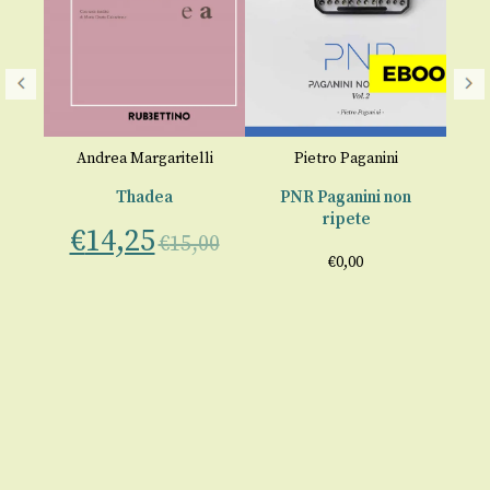
o
Andrea Margaritelli
Pietro Paganini
Thadea
PNR Paganini non
ripete
€
14,25
€
15,00
00
€
0,00
€