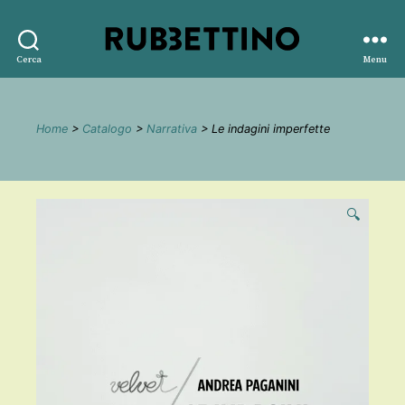
Rubbettino
Cerca
Menu
editore
Home
>
Catalogo
>
Narrativa
> Le indagini imperfette
🔍