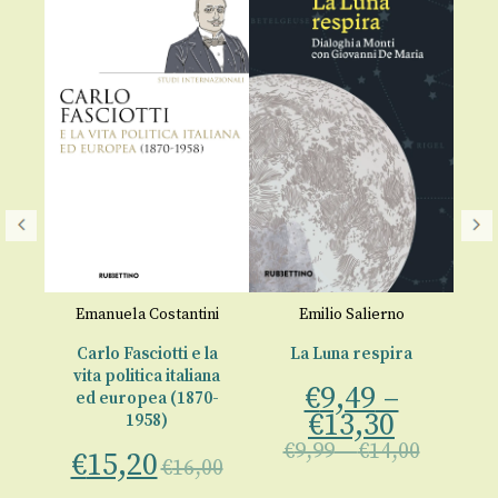
e
Emanuela Costantini
Emilio Salierno
Carlo Fasciotti e la
La Luna respira
vita politica italiana
i
€
9,49
–
€
ed europea (1870-
€
13,30
1958)
00
€
9,99
–
€
14,00
€
15,20
€
16,00