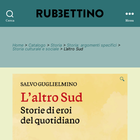
Rubbettino
Cerca
Menu
editore
Home
>
Catalogo
>
Storia
>
Storia: argomenti specifici
>
Storia culturale e sociale
> L’altro Sud
🔍