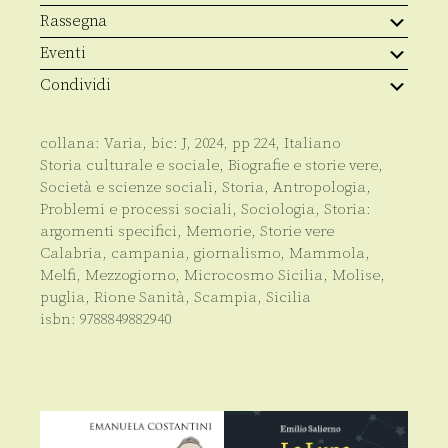
Rassegna
Eventi
Condividi
collana:
Varia
, bic:
J
,
2024
, pp
224
,
Italiano
Storia culturale e sociale
,
Biografie e storie vere
,
Società e scienze sociali
,
Storia
,
Antropologia
,
Problemi e processi sociali
,
Sociologia
,
Storia:
argomenti specifici
,
Memorie
,
Storie vere
Calabria
,
campania
,
giornalismo
,
Mammola
,
Melfi
,
Mezzogiorno
,
Microcosmo Sicilia
,
Molise
,
puglia
,
Rione Sanità
,
Scampia
,
Sicilia
isbn:
9788849882940