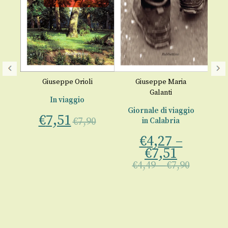
Giuseppe Orioli
Giuseppe Maria
li
,
Galanti
In viaggio
A
ppe
«
Giornale di viaggio
ro
,
€
7,51
€
7,90
in Calabria
rio
€
ri,
€
4,27
–
,
€
7,51
o,
€
4,49
–
€
7,90
o
00