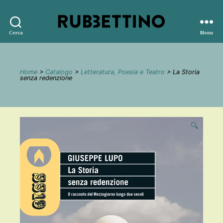
Rubbettino
Cerca
Menu
editore
Home
>
Catalogo
>
Letteratura, Poesia e Teatro
> La Storia
senza redenzione
🔍