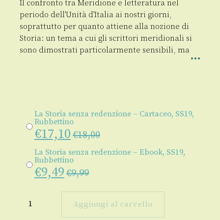
Il confronto tra Meridione e letteratura nel
periodo dell’Unità d’Italia ai nostri giorni,
soprattutto per quanto attiene alla nozione di
Storia: un tema a cui gli scrittori meridionali si
sono dimostrati particolarmente sensibili, ma
La Storia senza redenzione – Cartaceo, SS19,
Rubbettino
€
17,10
€
18,00
La Storia senza redenzione – Ebook, SS19,
Rubbettino
€
9,49
€
9,99
La
Storia
Aggiungi al carrello
senza
redenzione