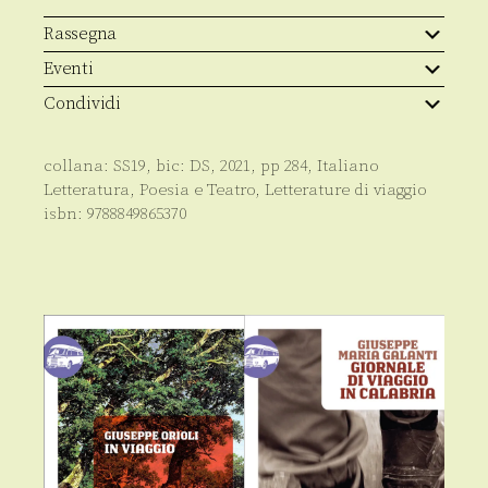
quantità
Rassegna
Eventi
Condividi
collana:
SS19
, bic:
DS
,
2021
, pp
284
,
Italiano
Letteratura, Poesia e Teatro
,
Letterature di viaggio
isbn:
9788849865370