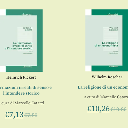
Wilhelm Roscher
Heinrich Rickert
La religione di un econom
ormazioni irreali di senso e
l’intendere storico
a cura di
Marcello Catarz
a cura di
Marcello Catarzi
€
10,26
€
10,80
€
7,13
€
7,50