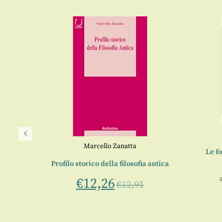
Marcello Zanatta
Le f
Profilo storico della filosofia antica
€
12,26
815 in
€
12,91
sario