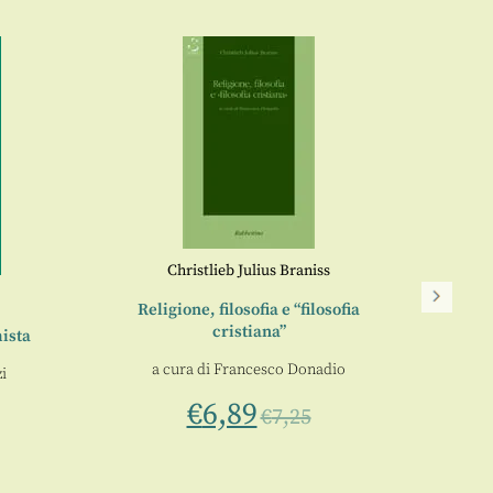
Christlieb Julius Braniss
Religione, filosofia e “filosofia
Tra a
cristiana”
ista
s
a cura di
Francesco Donadio
i
€
6,89
€
7,25