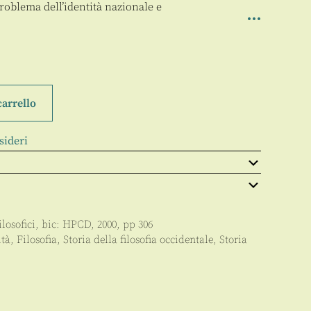
roblema dell’identità nazionale e
carrello
sideri
losofici
, bic:
HPCD
,
2000
, pp
306
ità
,
Filosofia
,
Storia della filosofia occidentale
,
Storia