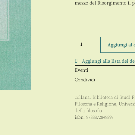
mezzo del Risorgimento il p
La
scienza
Aggiungi al 
ideale
quantità
Aggiungi alla lista dei de
Eventi
Condividi
collana:
Biblioteca di Studi Fi
Filosofia e Religione
,
Univers
della filosofia
isbn:
9788872849897