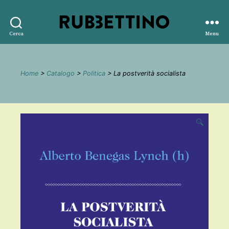
Rubbettino
Cerca
Menu
editore
Home
>
Catalogo
>
Politica
> La postverità socialista
🔍