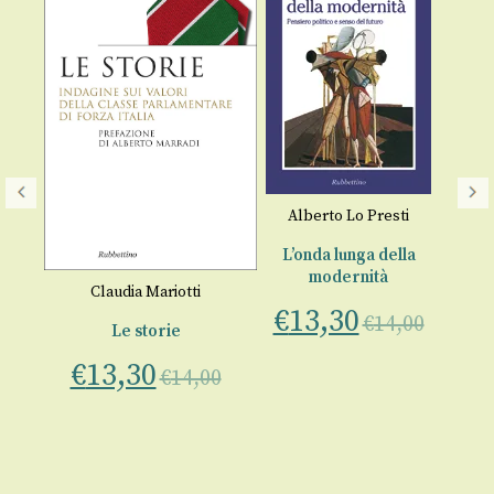
Alberto Lo Presti
G
L’onda lunga della
modernità
i
,
Claudia Mariotti
€
€
13,30
€
14,00
Le storie
 e
€
13,30
€
14,00
00