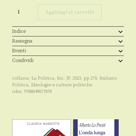
La
postverità
Aggiungi al carrello
socialista
quantità
Indice
Rassegna
Eventi
Condividi
collana:
La Politica
, bic:
JP
,
2023
, pp
270
,
Italiano
Politica
,
Ideologie e culture politiche
isbn:
9788849877878