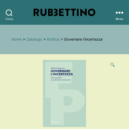
Rubbettino
Cerca
Menu
editore
Home
>
Catalogo
>
Politica
> Governare l’incertezza
🔍