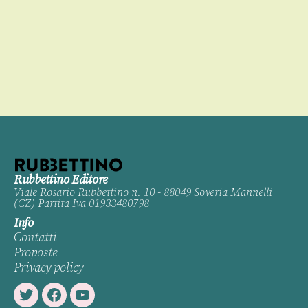
0
Rubbettino Editore
Viale Rosario Rubbettino n. 10 - 88049 Soveria Mannelli
(CZ) Partita Iva 01933480798
Info
Contatti
Proposte
Privacy policy
Twitter
Facebook
Youtube