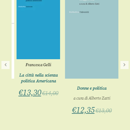
Francesca Gelli
La città nella scienza
politica Americana
nio
Donne e politica
€
€
13,30
€
14,00
a cura di
Alberto Zatti
ica
ilia
€
12,35
€
13,00