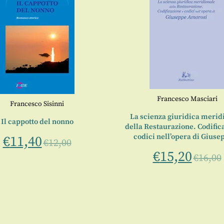
Francesco Masciari
Francesco Sisinni
La scienza giuridica merid
Il cappotto del nonno
della Restaurazione. Codific
codici nell’opera di Gius
€
11,40
€
12,00
€
15,20
€
16,00