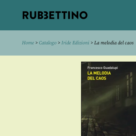
Rubbettino
editore
Home
>
Catalogo
>
Iride Edizioni
> La melodia del caos