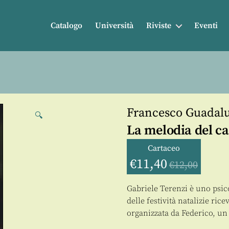
Catalogo
Università
Riviste
Eventi
Francesco Guadal
🔍
La melodia del c
Cartaceo
€
11,40
€
12,00
Gabriele Terenzi è uno psi
delle festività natalizie ric
organizzata da Federico, un