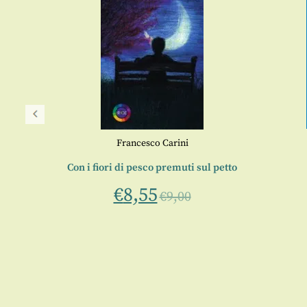
Francesco Carini
Con i fiori di pesco premuti sul petto
€
8,55
€
9,00
vi sotto
cesco