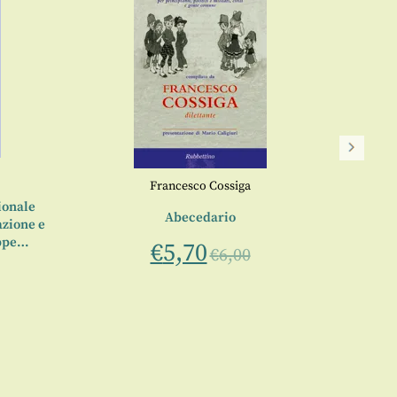
A
a cura
Francesco Cossiga
ionale
Abecedario
azione e
eppe…
€
5,70
€
6,00