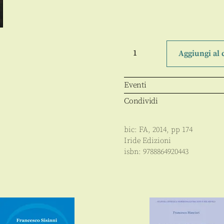
La
melodia
Aggiungi al 
del
caos
quantità
Eventi
Condividi
bic:
FA
,
2014
, pp
174
Iride Edizioni
isbn:
9788864920443