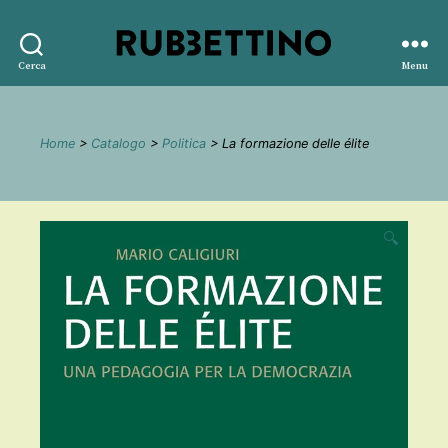
Rubbettino
Cerca
Menu
editore
Home
>
Catalogo
>
Politica
> La formazione delle élite
🔍