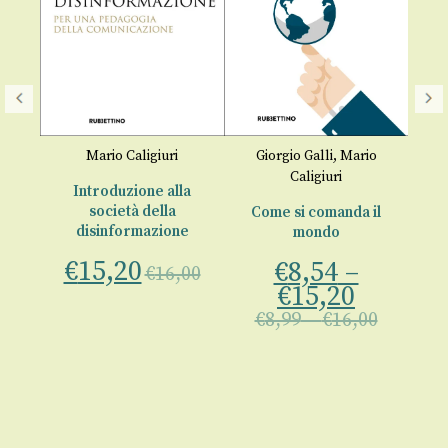
io
Mario Caligiuri
Giorgio Galli
,
Mario
Cu
Caligiuri
Introduzione alla
società della
a
Come si comanda il
disinformazione
mondo
€
€
15,20
€
8,54
–
€
16,00
€
15,20
€
8,99
–
€
16,00
00