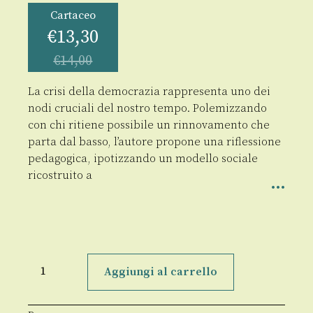
Cartaceo
€
13,30
€
14,00
La crisi della democrazia rappresenta uno dei
nodi cruciali del nostro tempo. Polemizzando
con chi ritiene possibile un rinnovamento che
parta dal basso, l’autore propone una riflessione
pedagogica, ipotizzando un modello sociale
ricostruito a
La
formazione
Aggiungi al carrello
delle
élite
quantità