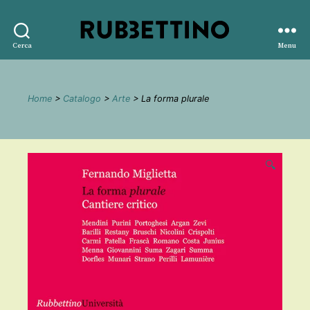
Rubbettino
Cerca
Menu
editore
Home
>
Catalogo
>
Arte
> La forma plurale
🔍