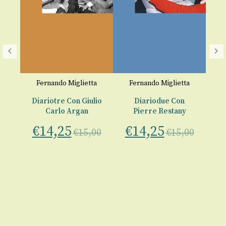
Fernando Miglietta
Fernando Miglietta
Diariotre Con Giulio
Diariodue Con
Carlo Argan
Pierre Restany
€
14,25
€
14,25
€
15,00
€
15,00
€
00