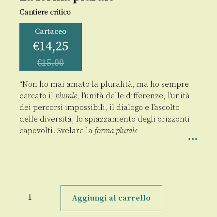
Cantiere critico
Cartaceo
€
14,25
€
15,00
“Non ho mai amato la pluralità, ma ho sempre
cercato il
plurale
, l’unità delle differenze, l’unità
dei percorsi impossibili, il dialogo e l’ascolto
delle diversità, lo spiazzamento degli orizzonti
capovolti. Svelare la
forma plurale
La
forma
Aggiungi al carrello
plurale
quantità