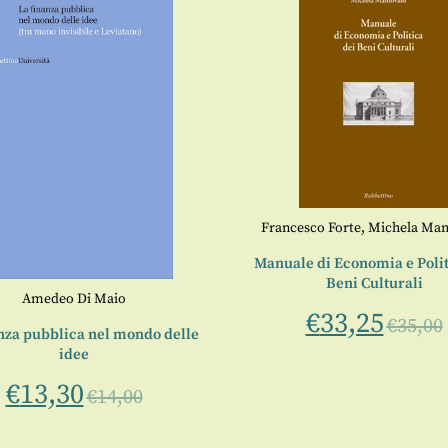
Francesco Forte
,
Michela Man
Manuale di Economia e Polit
Beni Culturali
Amedeo Di Maio
€
33,25
€
35,00
nza pubblica nel mondo delle
idee
€
13,30
€
14,00