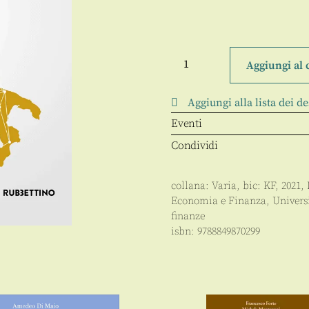
La
finanza
Aggiungi al 
territoriale
(Rapporto
2021)
Aggiungi alla lista dei de
quantità
Eventi
Condividi
collana:
Varia
, bic:
KF
,
2021
,
Economia e Finanza
,
Univers
finanze
isbn:
9788849870299