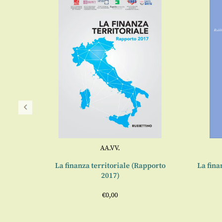
AA.VV.
ia
La finanza territoriale (Rapporto
La fina
Luca
2017)
i
€
0,00
5