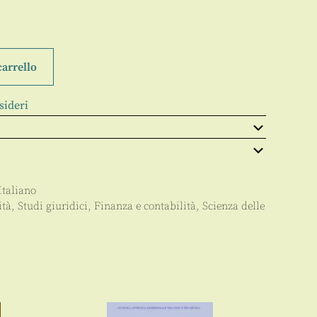
carrello
sideri
Italiano
ità
,
Studi giuridici
,
Finanza e contabilità
,
Scienza delle