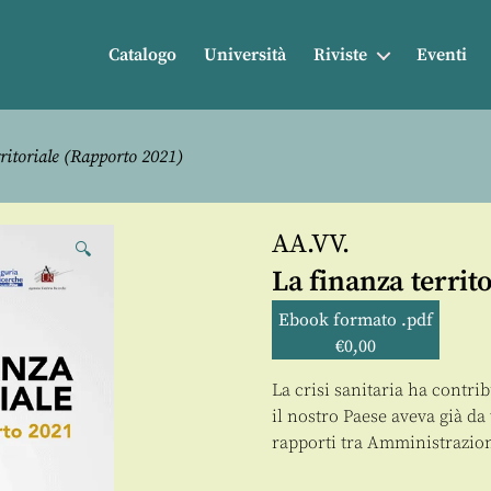
Catalogo
Università
Riviste
Eventi
ritoriale (Rapporto 2021)
AA.VV.
🔍
La finanza territ
Ebook formato .pdf
€
0,00
La crisi sanitaria ha contri
il nostro Paese aveva già da 
rapporti tra Amministrazion