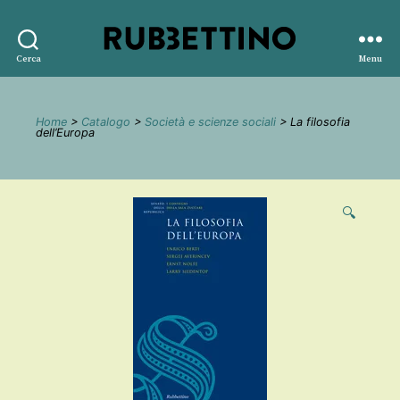
Rubbettino
Cerca
Menu
editore
Home
>
Catalogo
>
Società e scienze sociali
> La filosofia
dell’Europa
🔍