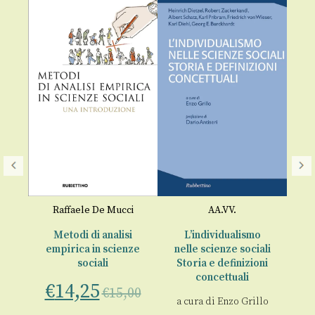
Ec
o
Raffaele De Mucci
AA.VV.
€
e
Metodi di analisi
L’individualismo
empirica in scienze
nelle scienze sociali
sociali
Storia e definizioni
00
concettuali
€
14,25
€
15,00
a cura di
Enzo Grillo