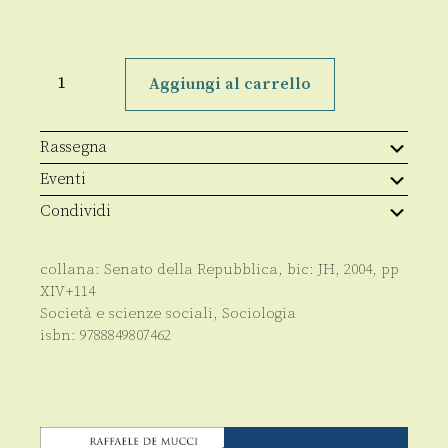
La
filosofia
Aggiungi al carrello
dell'Europa
quantità
Rassegna
Eventi
Condividi
collana:
Senato della Repubblica
, bic:
JH
,
2004
, pp
XIV+114
Società e scienze sociali
,
Sociologia
isbn:
9788849807462