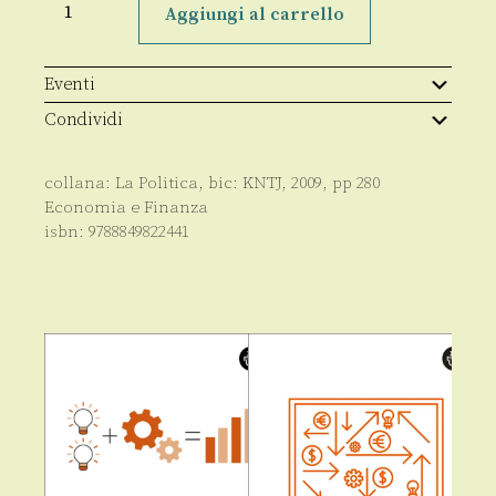
dell'informazione
Aggiungi al carrello
nella
cultura
dei
blog
Eventi
quantità
Condividi
collana:
La Politica
, bic:
KNTJ
,
2009
, pp
280
Economia e Finanza
isbn:
9788849822441