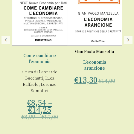
Gian Paolo Manzella
Come cambiare
l’economia
L’economia
La
arancione
ne
a cura di
Leonardo
€
13,30
€
Becchetti
,
Luca
€
14,00
Raffaele
,
Lorenzo
no
Semplici
€
8,54
–
€
14,25
00
€
8,99
–
€
15,00