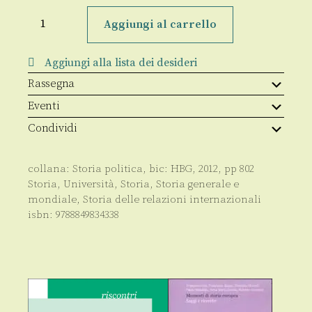
L'Italia
e
Aggiungi al carrello
la
guerra
d'Algeria
Aggiungi alla lista dei desideri
(1954-
1962)
Rassegna
quantità
Eventi
Condividi
collana:
Storia politica
, bic:
HBG
,
2012
, pp
802
Storia
,
Università
,
Storia
,
Storia generale e
mondiale
,
Storia delle relazioni internazionali
isbn:
9788849834338