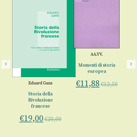
AA.VV.
A
Momenti di storia
europea
r
€
11,88
Eduard Gans
€
12,50
Storia della
An
Rivoluzione
francese
o
€
€
19,00
€
20,00
00