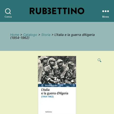
Rubbettino
Cerca
Menu
editore
Home
>
Catalogo
>
Storia
> L’Italia e la guerra d’Algeria
(1954-1962)
🔍