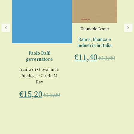
A
Diomede Ivone
r
Banca, finanza e
industria in Italia
nò
Paolo Baffi
€
11,40
€
12,00
governatore
An
a cura di
Giovanni B.
Pittaluga
e
Guido M.
€
00
Rey
€
15,20
€
16,00