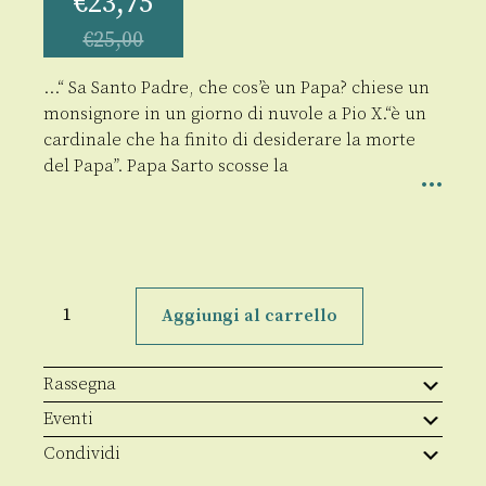
€
23,75
€
25,00
…“ Sa Santo Padre, che cos’è un Papa? chiese un
monsignore in un giorno di nuvole a Pio X.“è un
cardinale che ha finito di desiderare la morte
del Papa”. Papa Sarto scosse la
Il
"mio"
Aggiungi al carrello
Vaticano
quantità
Rassegna
Eventi
Condividi