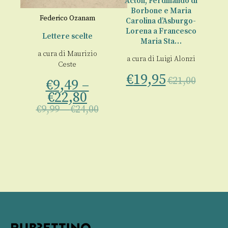
Acton, Ferdinando di
Borbone e Maria
li
Federico Ozanam
Carolina d’Asburgo-
Lorena a Francesco
Lettere scelte
Maria Sta…
a cura di
Maurizio
00
a cura di
Luigi Alonzi
Ceste
€
19,95
€
21,00
€
9,49
–
€
22,80
€
9,99
–
€
24,00