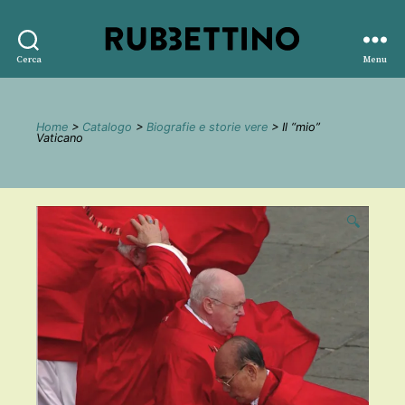
Rubbettino
Cerca
Menu
editore
Home
>
Catalogo
>
Biografie e storie vere
> Il “mio”
Vaticano
🔍