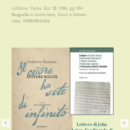
collana:
Varia
, bic:
BJ
,
2006
, pp
594
Biografie e storie vere
,
Diari e lettere
isbn:
9788849816426
Lettere di John