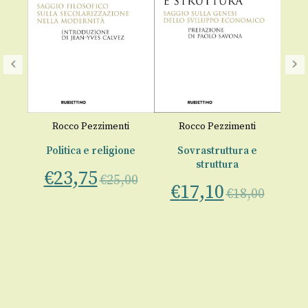
Il
Rocco Pezzimenti
Rocco Pezzimenti
021
€
Politica e religione
Sovrastruttura e
struttura
€
23,75
€
25,00
€
17,10
€
18,00
00