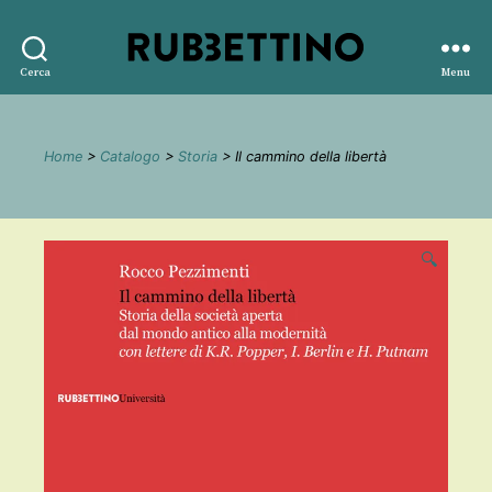
Rubbettino
Cerca
Menu
editore
Home
>
Catalogo
>
Storia
> Il cammino della libertà
🔍