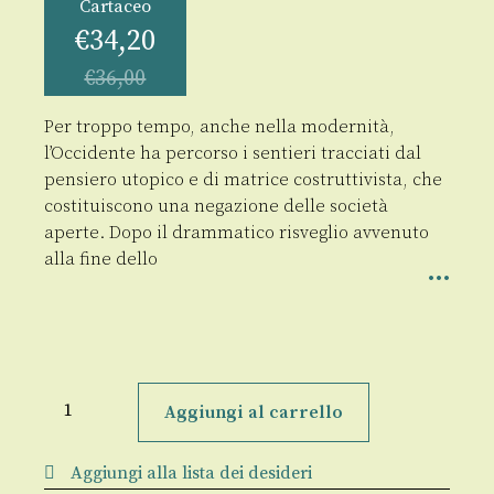
Cartaceo
€
34,20
€
36,00
Per troppo tempo, anche nella modernità,
l’Occidente ha percorso i sentieri tracciati dal
pensiero utopico e di matrice costruttivista, che
costituiscono una negazione delle società
aperte. Dopo il drammatico risveglio avvenuto
alla fine dello
Il
cammino
Aggiungi al carrello
della
libertà
quantità
Aggiungi alla lista dei desideri