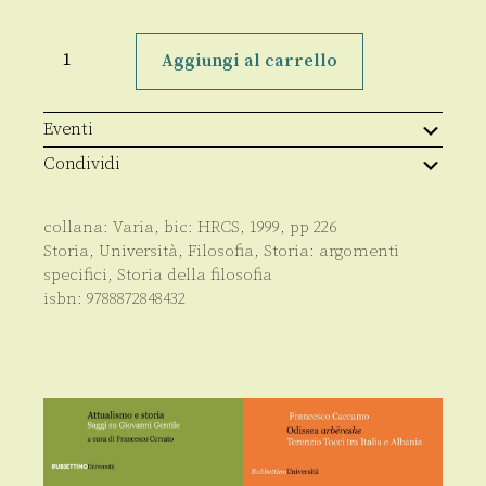
Gioacchino
da
Aggiungi al carrello
Fiore
quantità
Eventi
Condividi
collana:
Varia
, bic:
HRCS
,
1999
, pp
226
Storia
,
Università
,
Filosofia
,
Storia: argomenti
specifici
,
Storia della filosofia
isbn:
9788872848432