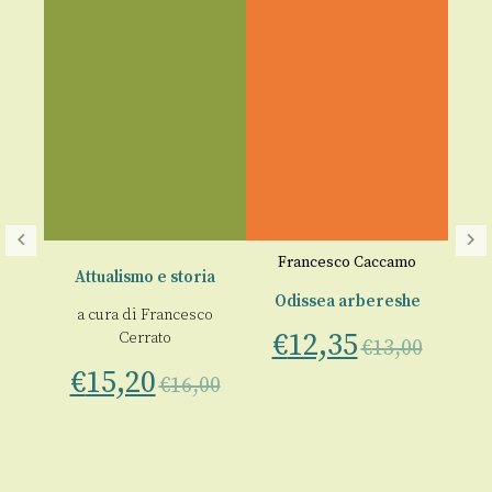
io
Francesco Caccamo
Attualismo e storia
e
Odissea arbereshe
a cura di
Francesco
€
12,35
Cerrato
€
13,00
Nis
a
€
15,20
€
16,00
C
00
a