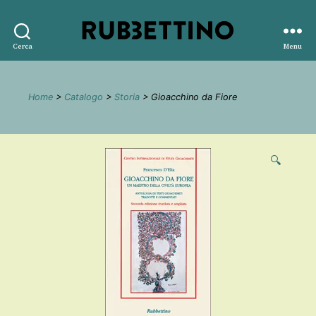
Rubbettino
Cerca
Menu
editore
Home
>
Catalogo
>
Storia
> Gioacchino da Fiore
🔍