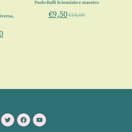
Paolo Baffi Scienziato e maestro
€
9,50
€
10,00
iversa,
0
Twitter
Facebook
Youtube