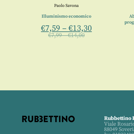
Paolo Savona
: cicli,
Illuminismo economico
Ab
nze
prog
€
7,59
–
€
13,30
€
7,99
–
€
14,00
Rubbettino 
Viale Rosari
88049 Soveri