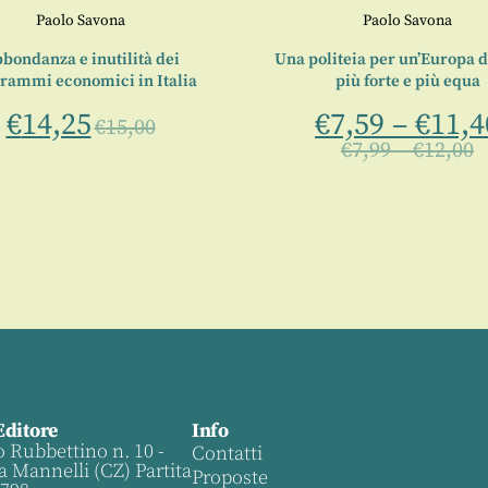
Paolo Savona
Paolo Savona
bondanza e inutilità dei
Una politeia per un’Europa d
rammi economici in Italia
più forte e più equa
€
14,25
€
7,59
–
€
11,4
€
15,00
€
7,99
–
€
12,00
Editore
Info
o Rubbettino n. 10 -
Contatti
a Mannelli (CZ) Partita
Proposte