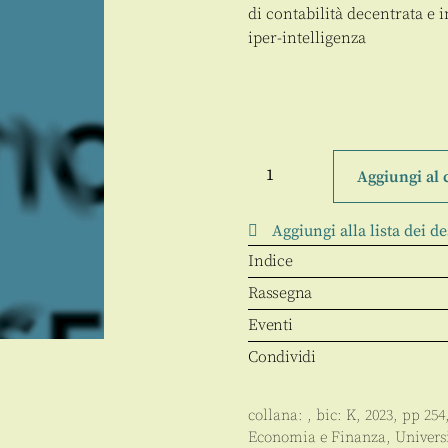
di contabilità decentrata e 
iper-intelligenza
Geopolitica
dell'Infosfera
Aggiungi al 
quantità
Aggiungi alla lista dei de
Indice
Rassegna
Eventi
Condividi
collana:
, bic:
K
,
2023
, pp
254
Economia e Finanza
,
Univers