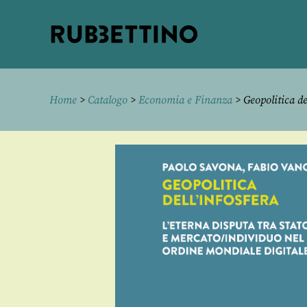
Rubbettino
editore
Home
>
Catalogo
>
Economia e Finanza
> Geopolitica de