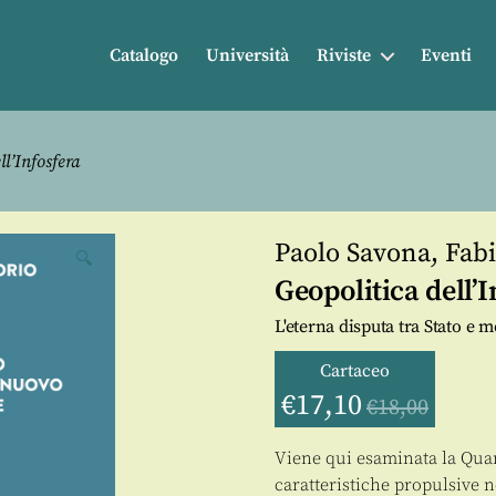
Catalogo
Università
Riviste
Eventi
ll’Infosfera
Paolo Savona
,
Fabi
🔍
Geopolitica dell’I
L'eterna disputa tra Stato e
Cartaceo
€
17,10
€
18,00
Viene qui esaminata la Quar
caratteristiche propulsive n