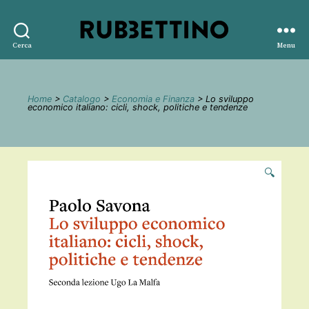
Rubbettino
Cerca
Menu
editore
Home
>
Catalogo
>
Economia e Finanza
> Lo sviluppo
economico italiano: cicli, shock, politiche e tendenze
🔍