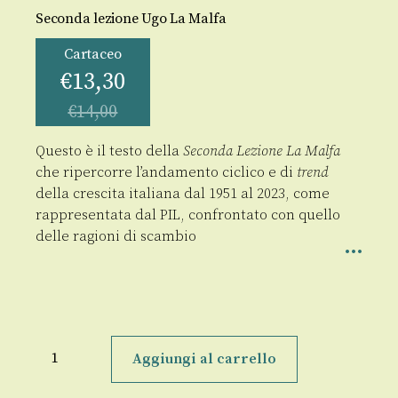
Seconda lezione Ugo La Malfa
Cartaceo
€
13,30
€
14,00
Questo è il testo della
Seconda Lezione La Malfa
che ripercorre l’andamento ciclico e di
trend
della crescita italiana dal 1951 al 2023, come
rappresentata dal PIL, confrontato con quello
delle ragioni di scambio
Lo
sviluppo
Aggiungi al carrello
economico
italiano: