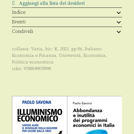
cicli,
Aggiungi alla lista dei desideri
shock,
politiche
Indice
e
tendenze
Eventi
quantità
Condividi
collana:
Varia
, bic:
K
,
2023
, pp
86
,
Italiano
Economia e Finanza
,
Università
,
Economia
,
Politica economica
isbn:
9788849878998