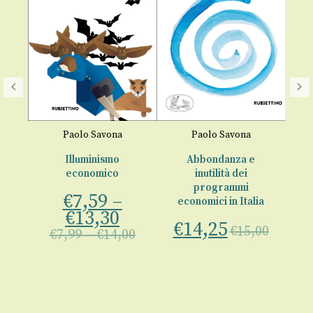
io
Paolo Savona
Paolo Savona
Illuminismo
Abbondanza e
economico
inutilità dei
u
programmi
pi
€
7,59
–
economici in Italia
€
13,30
00
€
14,25
€
15,00
€
7,99
–
€
14,00