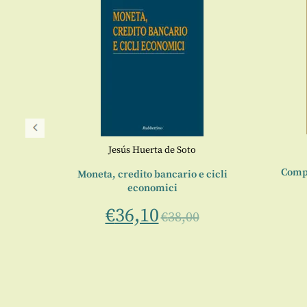
Jesús Huerta de Soto
Compi
Moneta, credito bancario e cicli
economici
€
36,10
€
38,00
rocessi
ne