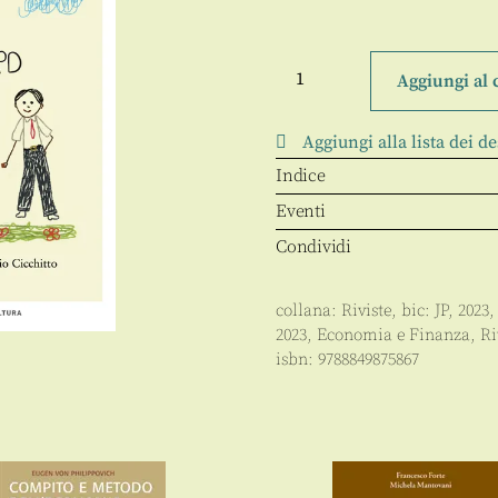
Formiche
Anno
Aggiungi al 
XIX
-
187
Aggiungi alla lista dei de
-
01.2023
Indice
quantità
Eventi
Condividi
collana:
Riviste
, bic:
JP
,
2023
,
2023
,
Economia e Finanza
,
Ri
isbn:
9788849875867