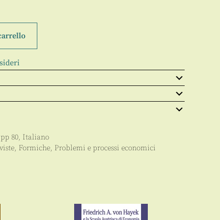
carrello
sideri
 pp
80
,
Italiano
viste
,
Formiche
,
Problemi e processi economici