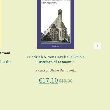
Ger
tovani
Friedrich A. von Hayek e la Scuola
ica dei
Austriaca di Economia
a cura di
Ulrike Ternowetz
€
17,10
€
18,00