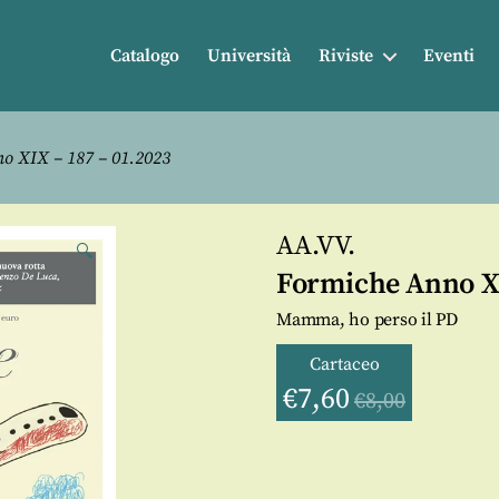
Catalogo
Università
Riviste
Eventi
o XIX – 187 – 01.2023
AA.VV.
🔍
Formiche Anno XI
Mamma, ho perso il PD
Cartaceo
€
7,60
€
8,00