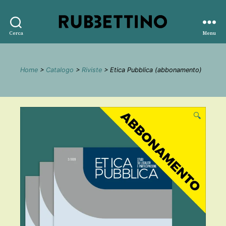
Rubbettino
Cerca
Menu
editore
Home
>
Catalogo
>
Riviste
> Etica Pubblica (abbonamento)
🔍