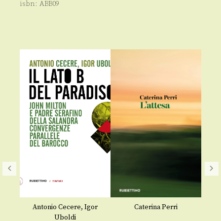
isbn:
ABB09
o
Antonio Cecere
,
Igor
Caterina Perri
Uboldi