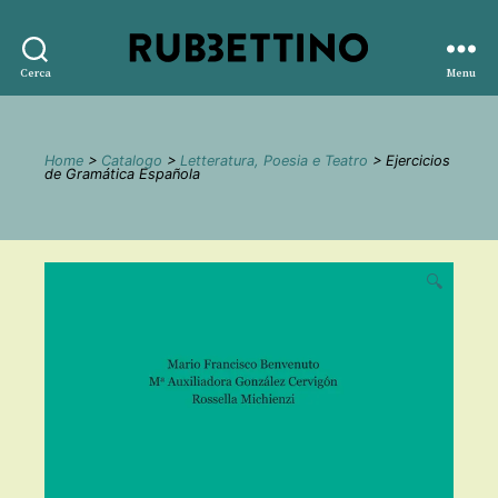
Rubbettino
Cerca
Menu
editore
Home
>
Catalogo
>
Letteratura, Poesia e Teatro
> Ejercicios
de Gramática Española
🔍