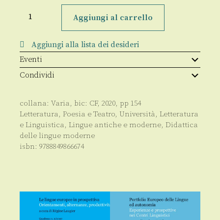
Ejercicios
de
Aggiungi al carrello
Gramática
Española
quantità
Aggiungi alla lista dei desideri
Eventi
Condividi
collana:
Varia
, bic:
CF
,
2020
, pp
154
Letteratura, Poesia e Teatro
,
Università
,
Letteratura
e Linguistica
,
Lingue antiche e moderne
,
Didattica
delle lingue moderne
isbn:
9788849866674