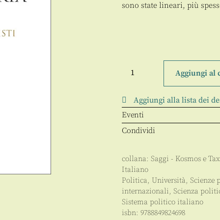
sono state lineari, più spes
Dalla
periferia
Aggiungi al 
all'Europa
quantità
Aggiungi alla lista dei de
Eventi
Condividi
collana:
Saggi - Kosmos e Taxi
Italiano
Politica
,
Università
,
Scienze 
internazionali
,
Scienza polit
Sistema politico italiano
isbn:
9788849824698