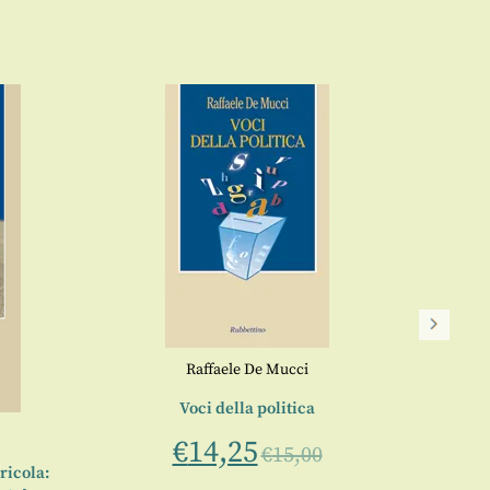
Raffaele De Mucci
L’an
Voci della politica
€
14,25
€
15,00
ricola: