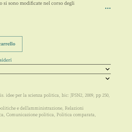
so si sono modificate nel corso degli
carrello
sideri
s. idee per la scienza politica
, bic:
JPSN2
,
2009
, pp
250
,
politiche e dell’amministrazione
,
Relazioni
ica, Comunicazione politica, Politica comparata,