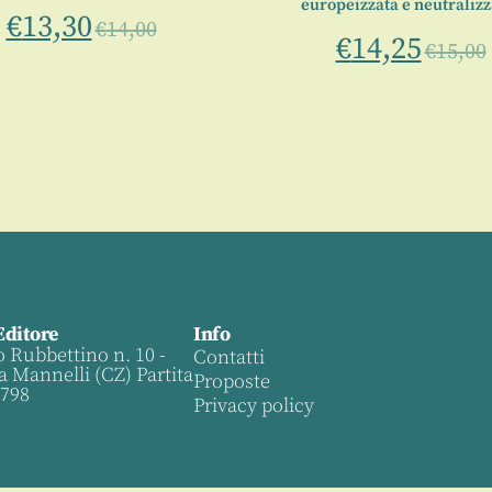
europeizzata e neutralizz
€
13,30
€
14,00
€
14,25
€
15,00
Editore
Info
o Rubbettino n. 10 -
Contatti
a Mannelli (CZ) Partita
Proposte
0798
Privacy policy