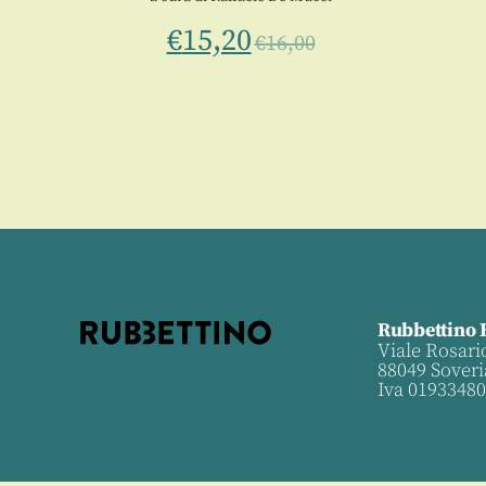
€
15,20
€
16,00
Rubbettino 
Viale Rosari
88049 Soveri
Iva 0193348