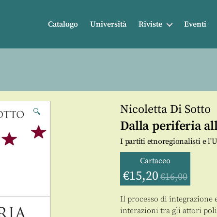
Catalogo
Università
Riviste
Eventi
Nicoletta Di Sotto
🔍
Dalla periferia a
I partiti etnoregionalisti e 
Cartaceo
€
15,20
€
16,00
Il processo di integrazione
interazioni tra gli attori po