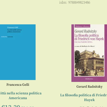
isbn:
9788849823486
Francesca Gelli
Gerard Radnitzky
ittà nella scienza politica
La filosofia politica di Fried
Americana
Hayek