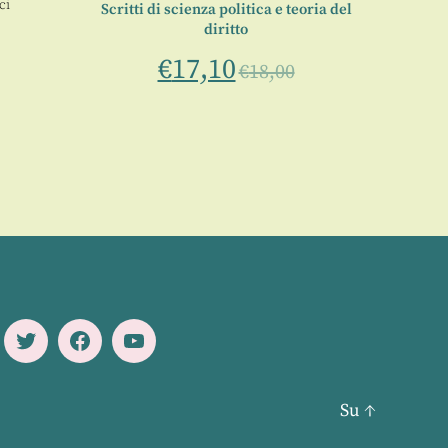
ci
Scritti di scienza politica e teoria del
diritto
€
17,10
€
18,00
Twitter
Facebook
Youtube
Su
↑