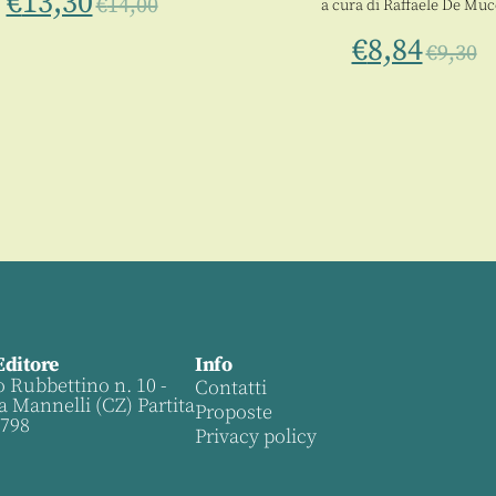
€
13,30
€
14,00
a cura di
Raffaele De Muc
€
8,84
€
9,30
Editore
Info
o Rubbettino n. 10 -
Contatti
a Mannelli (CZ) Partita
Proposte
0798
Privacy policy