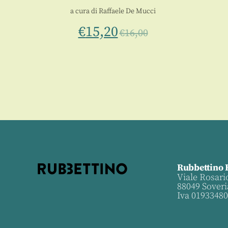
 scienze
a cura di
Raffaele De Mucci
€
15,20
€
16,00
Rubbettino 
Viale Rosari
88049 Soveri
Iva 0193348