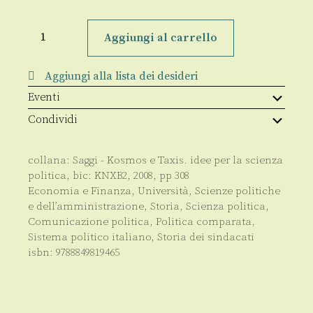
La
nuova
Aggiungi al carrello
rappresentanza
agricola:
europeizzata
Aggiungi alla lista dei desideri
e
neutralizzata?
Eventi
quantità
Condividi
collana:
Saggi - Kosmos e Taxis. idee per la scienza
politica
, bic:
KNXB2
,
2008
, pp
308
Economia e Finanza
,
Università
,
Scienze politiche
e dell’amministrazione
,
Storia
,
Scienza politica,
Comunicazione politica, Politica comparata,
Sistema politico italiano
,
Storia dei sindacati
isbn:
9788849819465