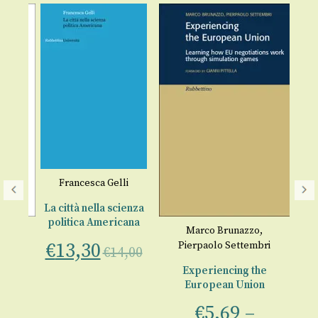
Francesca Gelli
La città nella scienza
politica Americana
ina
Marco Brunazzo
,
€
13,30
Pierpaolo Settembri
€
14,00
po
Experiencing the
er
European Union
€
€
5,69
–