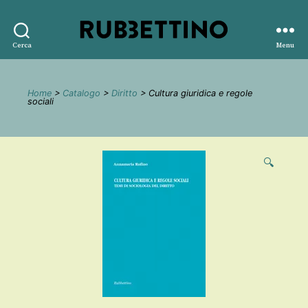
Rubbettino
Cerca
Menu
editore
Home
>
Catalogo
>
Diritto
> Cultura giuridica e regole
sociali
🔍