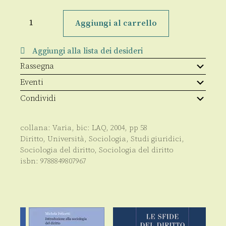
Cultura
giuridica
Aggiungi al carrello
e
regole
sociali
Aggiungi alla lista dei desideri
quantità
Rassegna
Eventi
Condividi
collana:
Varia
, bic:
LAQ
,
2004
, pp
58
Diritto
,
Università
,
Sociologia
,
Studi giuridici
,
Sociologia del diritto
,
Sociologia del diritto
isbn:
9788849807967