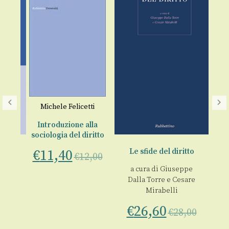
Do
Michele Felicetti
An
Introduzione alla
sociologia del diritto
€
11,40
Le sfide del diritto
€
12,00
a cura di
Giuseppe
Dalla Torre
e
Cesare
o
Mirabelli
€
26,60
€
28,00
00