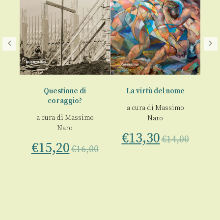
Questione di
La virtù del nome
coraggio?
p
a cura di
Massimo
a cura di
Massimo
a
Naro
Naro
00
€
13,30
€
14,00
€
15,20
€
€
16,00