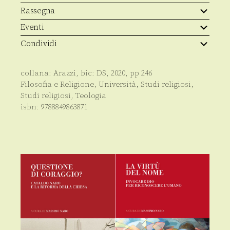
quantità
Rassegna
Eventi
Condividi
collana:
Arazzi
, bic:
DS
,
2020
, pp
246
Filosofia e Religione
,
Università
,
Studi religiosi
,
Studi religiosi
,
Teologia
isbn:
9788849863871