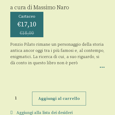
a cura di
Massimo Naro
Cartaceo
€
17,10
€
18,00
Ponzio Pilato rimane un personaggio della storia
antica ancor oggi tra i più famosi e, al contempo,
enigmatici. La ricerca di cui, a suo riguardo, si
dà conto in questo libro non è però
Ciò
che
Aggiungi al carrello
ho
scritto
ho
Aggiungi alla lista dei desideri
scritto