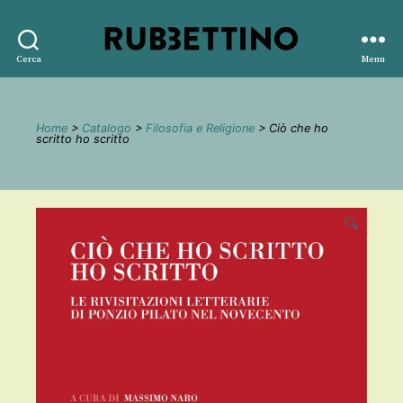
Rubbettino
Cerca
Menu
editore
Home
>
Catalogo
>
Filosofia e Religione
> Ciò che ho
scritto ho scritto
🔍