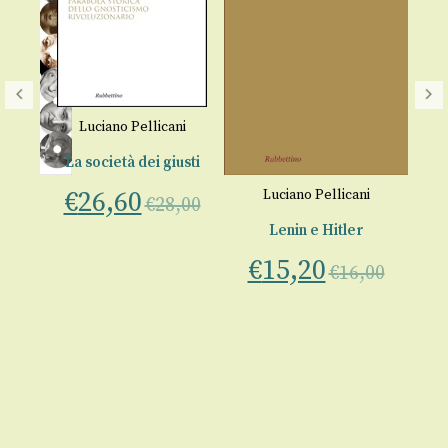
Luciano Pellicani
La società dei giusti
€
26,60
i
Luciano Pellicani
€
28,00
a
Lenin e Hitler
Da
€
15,20
€
16,00
€
00