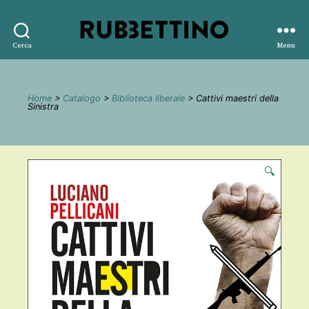
Rubbettino
Cerca
Menu
editore
Home
>
Catalogo
>
Biblioteca liberale
> Cattivi maestri della
Sinistra
🔍