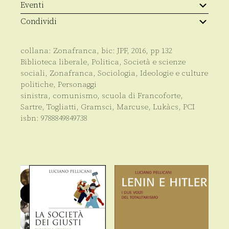
Eventi
Condividi
collana:
Zonafranca
, bic:
JPF
,
2016
, pp
132
Biblioteca liberale
,
Politica
,
Società e scienze
sociali
,
Zonafranca
,
Sociologia
,
Ideologie e culture
politiche
,
Personaggi
sinistra, comunismo, scuola di Francoforte,
Sartre, Togliatti, Gramsci, Marcuse, Lukàcs, PCI
isbn:
9788849849738