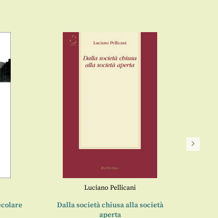
La s
Luciano Pellicani
secolare
Dalla società chiusa alla società
aperta