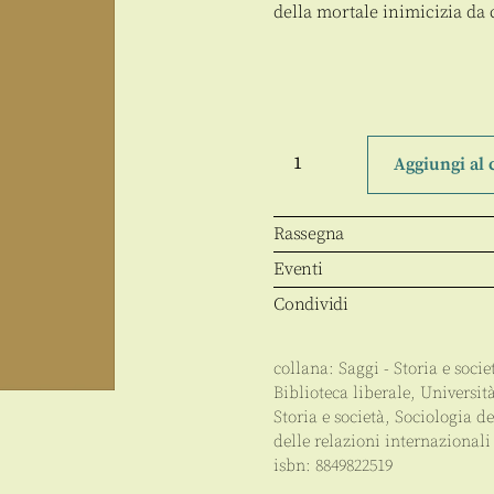
della mortale inimicizia da
Lenin
e
Aggiungi al 
Hitler
quantità
Rassegna
Eventi
Condividi
collana:
Saggi - Storia e socie
Biblioteca liberale
,
Universit
Storia e società
,
Sociologia de
delle relazioni internazionali
isbn:
8849822519