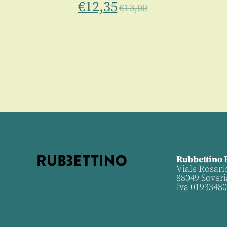
€
12,35
€
13,00
Rubbettino 
Viale Rosari
88049 Soveri
Iva 0193348