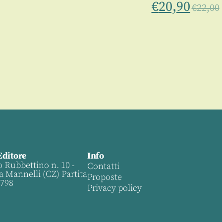
€
20,90
€
22,00
Editore
Info
o Rubbettino n. 10 -
Contatti
a Mannelli (CZ) Partita
Proposte
0798
Privacy policy