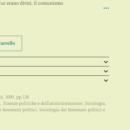
 cui erano divisi, il comunismo
carrello
tà
,
2009
, pp
138
à
,
Scienze politiche e dell’amministrazione
,
Sociologia
,
i fenomeni politici
,
Sociologia dei fenomeni politici e