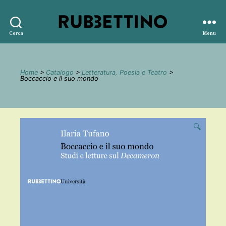
Rubbettino
Cerca
Menu
editore
Home
>
Catalogo
>
Letteratura, Poesia e Teatro
>
Boccaccio e il suo mondo
🔍