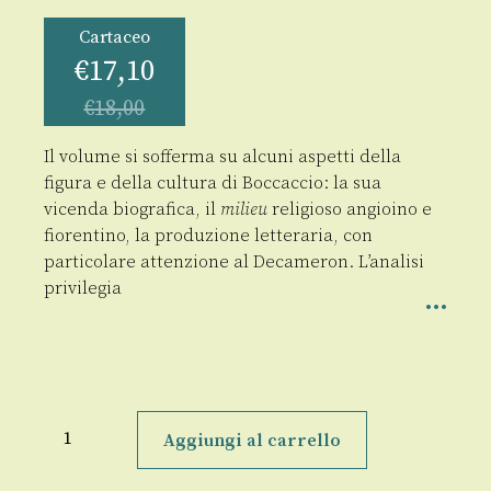
Cartaceo
€
17,10
€
18,00
Il volume si sofferma su alcuni aspetti della
figura e della cultura di Boccaccio: la sua
vicenda biografica, il
milieu
religioso angioino e
fiorentino, la produzione letteraria, con
particolare attenzione al Decameron. L’analisi
privilegia
Boccaccio
e
Aggiungi al carrello
il
suo
mondo