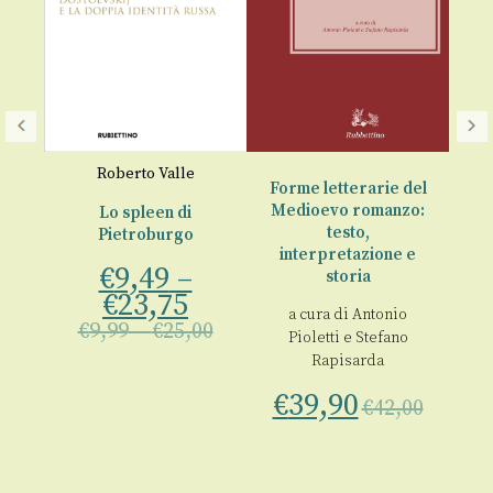
La 
se
Roberto Valle
Forme letterarie del
Medioevo romanzo:
ria
Lo spleen di
€
testo,
Pietroburgo
interpretazione e
€
9,49
–
o
storia
€
23,75
a cura di
Antonio
€
9,99
–
€
25,00
Pioletti
e
Stefano
Rapisarda
00
€
39,90
€
42,00