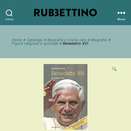
Rubbettino
Cerca
Menu
editore
Home
>
Catalogo
>
Biografie e storie vere
>
Biografie
>
Figure religiose e spirituali
> Benedetto XVI
🔍