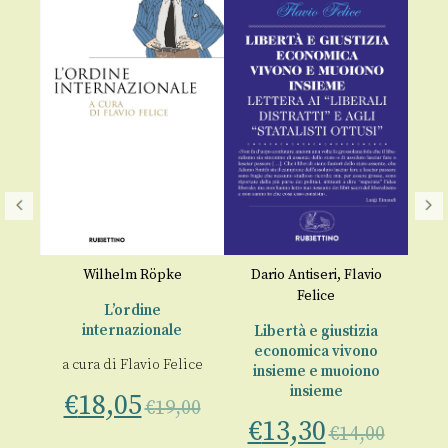
Da
Fel
Wilhelm Röpke
Dario Antiseri
,
Flavio
ico
Felice
ep
ori
L’ordine
e
internazionale
Libertà e giustizia
ice
economica vivono
a cura di
Flavio Felice
insieme e muoiono
a 
00
insieme
€
18,05
€
19,00
€
13,30
€
14,00