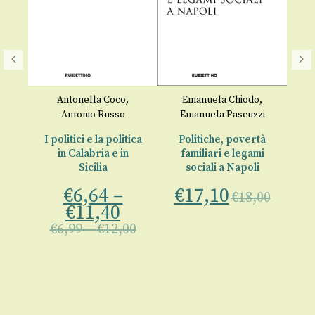
L
f
Antonella Coco
,
Emanuela Chiodo
,
€
Antonio Russo
Emanuela Pascuzzi
lia
I politici e la politica
Politiche, povertà
00
in Calabria e in
familiari e legami
Sicilia
sociali a Napoli
€
6,64
–
€
17,10
€
18,00
€
11,40
€
6,99
–
€
12,00