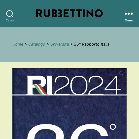
Rubbettino
Cerca
Menu
editore
Home
>
Catalogo
>
Università
> 36° Rapporto Italia
🔍