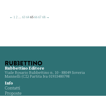
←
1
2
…
63
64
65
66
67
68
→
Rubbettino Editore
Viale Rosario Rubbettino n. 10 - 88049 Soveria
Mannelli (CZ) Partita Iva 01933480798
Info
Contatti
Proposte
Privacy policy