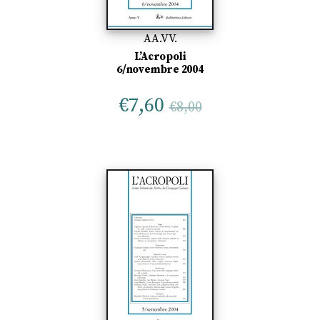
AA.VV.
L’Acropoli
6/novembre 2004
€
7,60
€
8,00