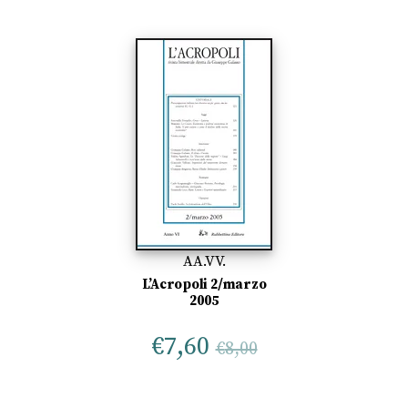
AA.VV.
L’Acropoli 2/marzo
2005
€
7,60
€
8,00