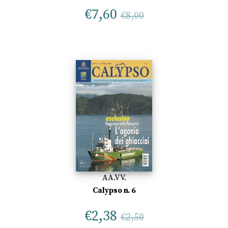
€
7,60
€
8,00
AA.VV.
Calypso n. 6
€
2,38
€
2,50