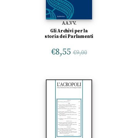
AA.VV.
Gli Archivi per la
storia dei Parlamenti
€
8,55
€
9,00