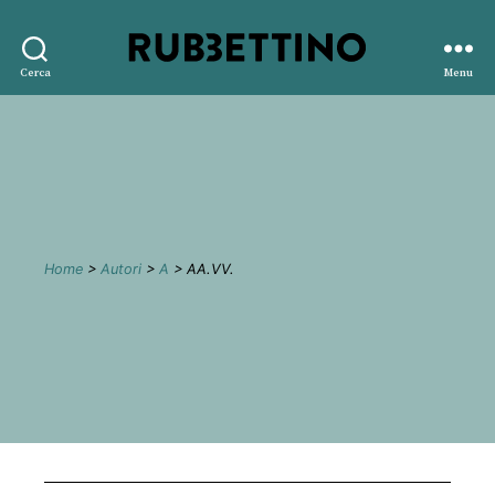
Rubbettino
Cerca
Menu
editore
Home
>
Autori
>
A
> AA.VV.