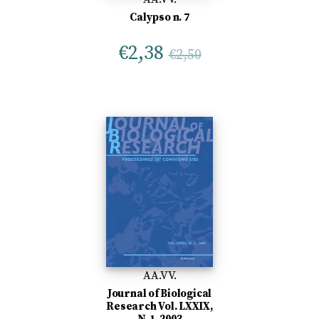
Calypso n. 7
€
2,38
€
2,50
AA.VV.
Journal of Biological
Research Vol. LXXIX,