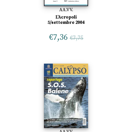
AA.VV.
L’Acropoli
5/settembre 2004
€
7,36
€
7,75
AA.VV.