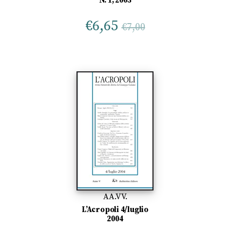
N. 1, 2003
€
6,65
€
7,00
AA.VV.
L’Acropoli 4/luglio
2004