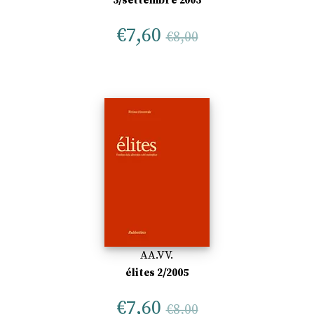
5/settembre 2005
€
7,60
€
8,00
AA.VV.
élites 2/2005
€
7,60
€
8,00