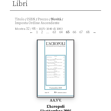
Libri
Titolo
ISBN
Prezzo
Novità
/
/
/
/
32
48
Mostra
/
– 1025–1040 di 1083
←
1
2
…
63
64
65
66
67
68
→
AA.VV.
L’Acropoli