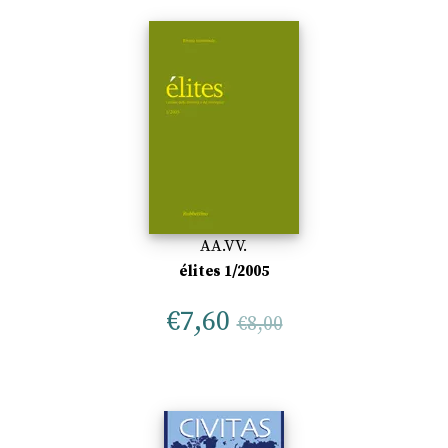
AA.VV.
élites 1/2005
€
7,60
€
8,00