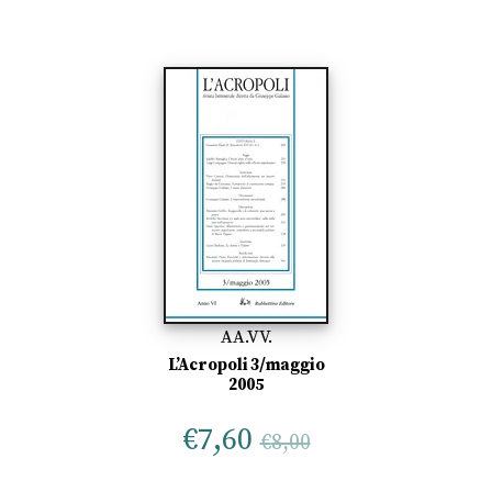
AA.VV.
L’Acropoli 3/maggio
2005
€
7,60
€
8,00