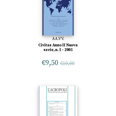
AA.VV.
Civitas Anno II Nuova
serie, n. I – 2005
€
9,50
€
10,00