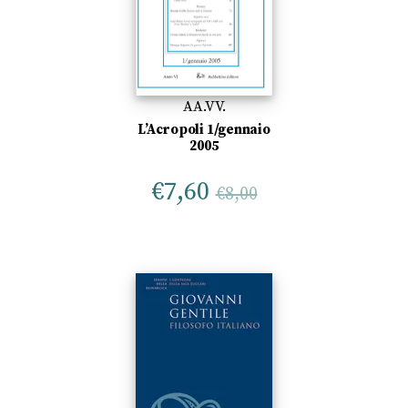
AA.VV.
L’Acropoli 1/gennaio
2005
€
7,60
€
8,00