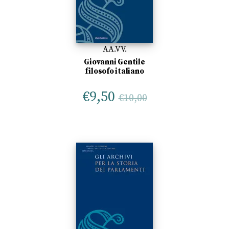
AA.VV.
Giovanni Gentile
filosofo italiano
€
9,50
€
10,00