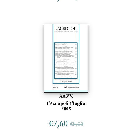
AA.VV.
L’Acropoli 4/luglio
2005
€
7,60
€
8,00