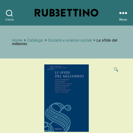
Rubbettino
Cerca
Menu
editore
Home
>
Catalogo
>
Società e scienze sociali
> Le sfide del
millennio
🔍