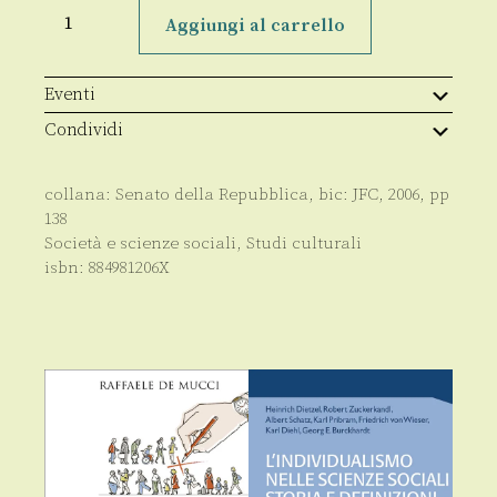
Le
sfide
Aggiungi al carrello
del
millennio
quantità
Eventi
Condividi
collana:
Senato della Repubblica
, bic:
JFC
,
2006
, pp
138
Società e scienze sociali
,
Studi culturali
isbn:
884981206X