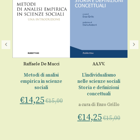
A
o
Raffaele De Mucci
AA.VV.
Gl
e
Metodi di analisi
L’individualismo
empirica in scienze
nelle scienze sociali
sociali
Storia e definizioni
00
concettuali
€
14,25
€
15,00
a cura di
Enzo Grillo
€
14,25
€
15,00