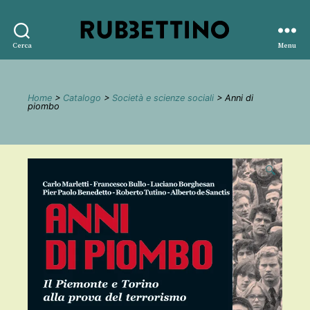
Rubbettino
Cerca
Menu
editore
Home
>
Catalogo
>
Società e scienze sociali
> Anni di
piombo
🔍