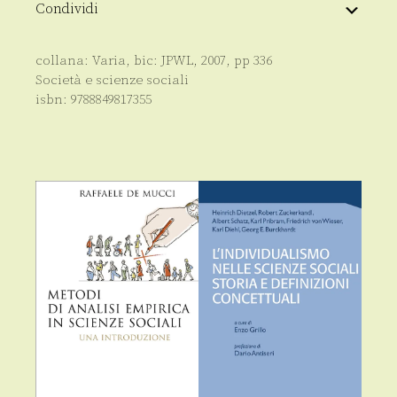
Condividi
collana:
Varia
, bic:
JPWL
,
2007
, pp
336
Società e scienze sociali
isbn:
9788849817355