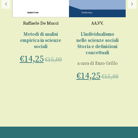
Ec
o
Raffaele De Mucci
AA.VV.
€
e
Metodi di analisi
L’individualismo
empirica in scienze
nelle scienze sociali
sociali
Storia e definizioni
00
concettuali
€
14,25
€
15,00
a cura di
Enzo Grillo
€
14,25
€
15,00