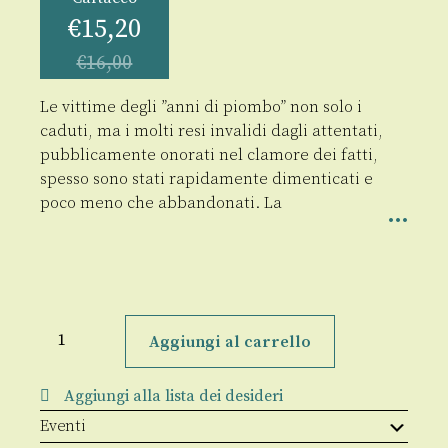
€
15,20
€
16,00
Le vittime degli ”anni di piombo” non solo i
caduti, ma i molti resi invalidi dagli attentati,
pubblicamente onorati nel clamore dei fatti,
spesso sono stati rapidamente dimenticati e
poco meno che abbandonati. La
Anni
di
Aggiungi al carrello
piombo
quantità
Aggiungi alla lista dei desideri
Eventi