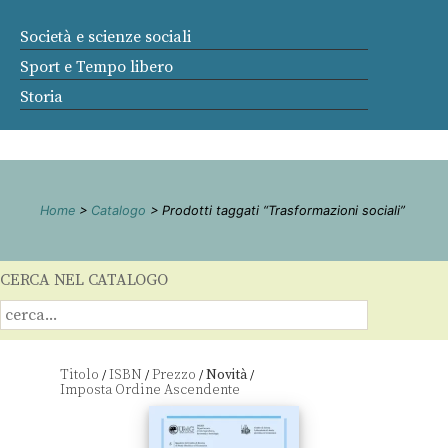
Società e scienze sociali
Sport e Tempo libero
Storia
Home
>
Catalogo
> Prodotti taggati “Trasformazioni sociali”
CERCA NEL CATALOGO
Titolo
ISBN
Prezzo
Novità
/
/
/
/